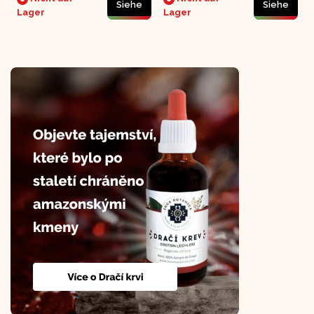
Siehe
Siehe
který se může projevit
migrény nebo silnější
Lager
Lager
již od 30. let.
krvácení či bolestivá
menstruace ke konci
menstruování.Je velmi
vhodná i pro ženy, které
již menstruaci nemají a
chtějí si zachovat
mladistvý vzhled a...