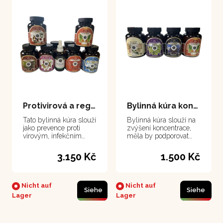
Protivirová a regenerační kúra
Bylinná kúra koncentrace, paměť, únava
Tato bylinná kúra slouží
Bylinná kúra slouží na
jako prevence proti
zvýšení koncentrace,
virovým, infekčním
měla by podporovat
onemocněním a při
zlepšení paměti.
zánětech,
Pomáhá při
3.150 Kč
1.500 Kč
microzánětech v těle.
odstraňování únavy,
vyčerpání a zlepšuje
psychickou kondici.
Nicht auf
Nicht auf
Siehe
Siehe
Lager
Lager