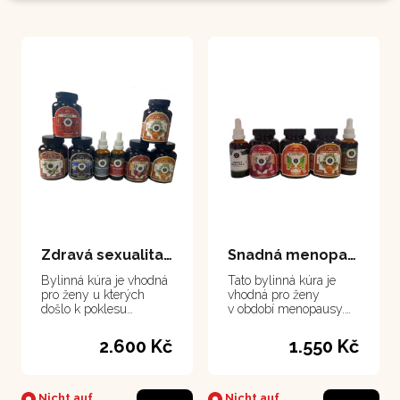
Zdravá sexualita ženy
Snadná menopauza a menstruace
Bylinná kúra je vhodná
Tato bylinná kúra je
pro ženy u kterých
vhodná pro ženy
došlo k poklesu
v období menopausy.
sexuálního apetitu z
S kombinací přípravků
důvodů hormonálních
z těchto rostlin projdete
2.600 Kč
1.550 Kč
nebo emocionálních
tímto náročnějším
poruch. Jedná se o
obdobím snadno, bez
pokles klíčových
větších problémů jako
hormonů v organismu,
je pocení, návaly,
Nicht auf
Nicht auf