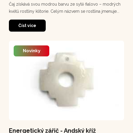
Čaj získává svou modrou barvu ze sytě fialovo – modrých
květů rostliny klitorie. Celým názvem se rostlina jmenuje...
Číst více
Novinky
Energetický zářič - Andský kříž