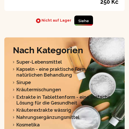
250 Kč
Nicht auf Lager
Siehe
Nach Kategorien
Super-Lebensmittel
Kapseln - eine praktische Form der
natürlichen Behandlung
Sirupe
Kräutermischungen
Extrakte in Tablettenform - eine einfache
Lösung für die Gesundheit
Kräuterextrakte wässrig
Nahrungsergänzungsmittel
Kosmetika