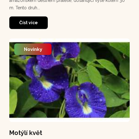
amazonském deštném pralese, dosahující výše kolem 30
m. Tento druh...
Číst více
Novinky
Motýlí květ