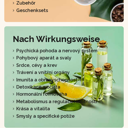
Zubehör
Geschenksets
Nach Wirkungsweise
Psychická pohoda a nervový systém
Pohybový aparát a svaly
Srdce, cévy a krev
Trávení a vnitřní orgány
Imunita a obranyschopnost
Detoxikace a očista
Hormonální rovnováha
Metabolismus a regulace hmotnosti
Krása a vitalita
Smysly a specifické potíže