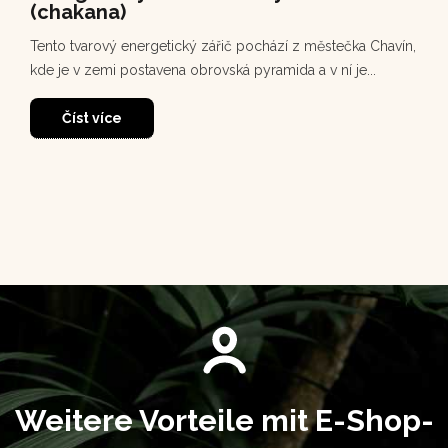
(chakana)
Tento tvarový energetický zářič pochází z městečka Chavín,
kde je v zemi postavena obrovská pyramida a v ní je...
Číst více
Weitere Vorteile mit E-Shop-