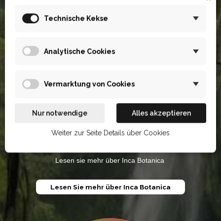
Technische Kekse
Die Natur ist der Schlüssel
Analytische Cookies
zum Gleichgewicht
Vermarktung von Cookies
Inca Botanica vereint traditionelles schamanisches Wissen mit
Nur notwendige
Alles akzeptieren
dem wissenschaftlichen Ansatz des Biologen Petr Chobot. Unsere
Produkte schöpfen aus der Kraft amazonischer Kräuter, die sich
Weiter zur Seite Details über Cookies
gegenseitig ergänzen, um eine maximale Wirksamkeit zu
erreichen.
Lesen sie mehr über Inca Botanica
Lesen Sie mehr über Inca Botanica