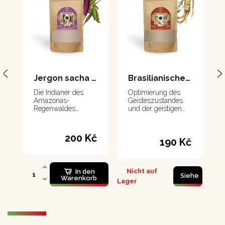
Jergon sacha 111 g
Brasilianischer Ginseng - suma 100 g
Die Indianer des
Optimierung des
Amazonas-
Geisteszustandes
Regenwaldes
und der geistigen
verwenden die
Leistungsfähigkeit,
Knollen von Jergon
besonders geeignet
Sacha als
in Zeiten von Stress,
200 Kč
190 Kč
Gegenmittel bei
verbessert das
Insekten-, Spinnen-
Gedächtnis
oder
Schlangenbissen.
Nicht auf
In den
Siehe
Warenkorb
Lager