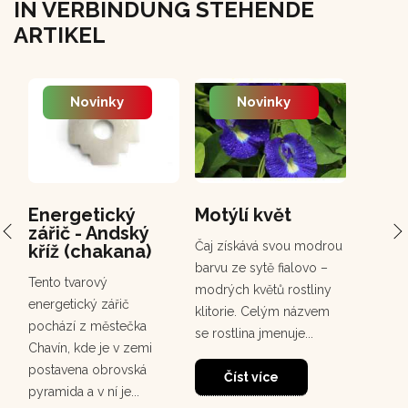
IN VERBINDUNG STEHENDE
ARTIKEL
Novinky
Novinky
Energetický
Motýlí květ
PCH 
zářič - Andský
Chuc
Čaj získává svou modrou
kříž (chakana)
Chuchuh
barvu ze sytě fialovo –
Tento tvarový
korunov
modrých květů rostliny
energetický zářič
rostou
klitorie. Celým názvem
pochází z městečka
deštném
se rostlina jmenuje...
Chavín, kde je v zemi
30
dosahuj
postavena obrovská
m. Tento
Číst více
pyramida a v ní je...