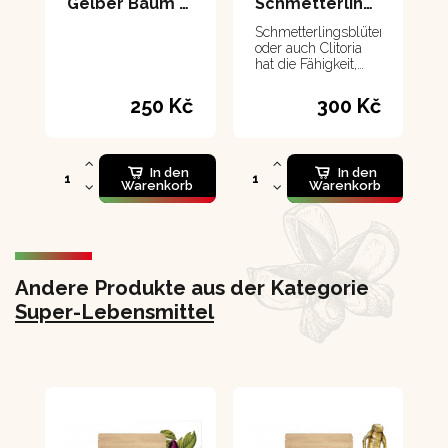
Gelber Baum 100 g
Schmetterlingsblütenextrakt 50 ml
Schmetterlingsblütenextrakt
oder auch Clitoria
hat die Fähigkeit,
Träume zu
akzentuieren und
250 Kč
300 Kč
zu beleben und
luzides Träumen zu
fördern.
In den
In den
Warenkorb
Warenkorb
Andere Produkte aus der Kategorie
Super-Lebensmittel