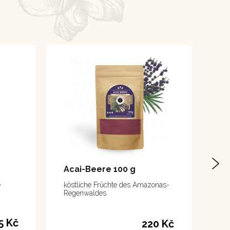
Acai-Beere 100 g
e
köstliche Früchte des Amazonas-
Regenwaldes
5 Kč
220 Kč