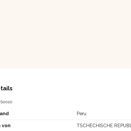
tails
S0010
land
Peru
 von
TSCHECHISCHE REPUBL