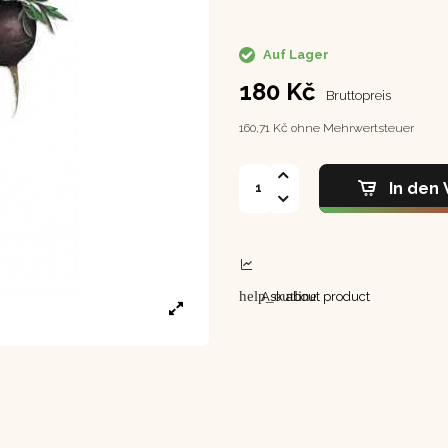
Auf Lager
180 Kč
Bruttopreis
160,71 Kč ohne Mehrwertsteuer
In den
help_outline
Ask about product