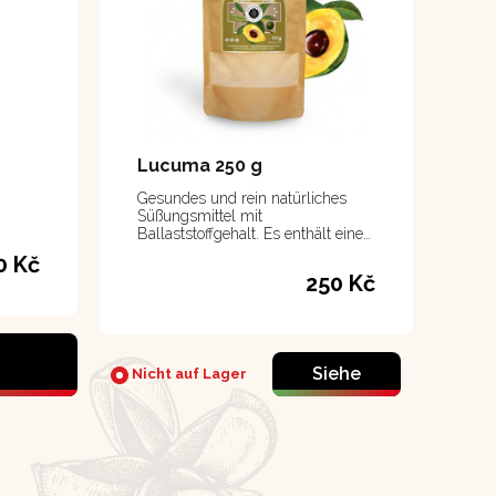
Lucuma 250 g
Gesundes und rein natürliches
Süßungsmittel mit
Ballaststoffgehalt. Es enthält eine
große Menge an Mineralien und
0 Kč
Vitaminen.
250 Kč
Siehe
Nicht auf Lager