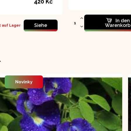
420 Kč
In den
Siehe
Warenkorb
 auf Lager
L
Novinky