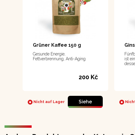
Grüner Kaffee 150 g
Gins
Gesunde Energie,
Fünfb
Fettverbrennung, Anti-Aging
ist e
desse
Eigen
über 
200 Kč
den K
Einfl
Siehe
Nicht auf Lager
Nicht