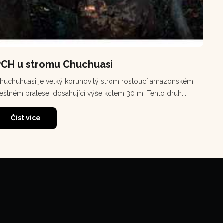
PCH u stromu Chuchuasi
huchuhuasi je velký korunovitý strom rostoucí amazonském
eštném pralese, dosahující výše kolem 30 m. Tento druh...
Číst více