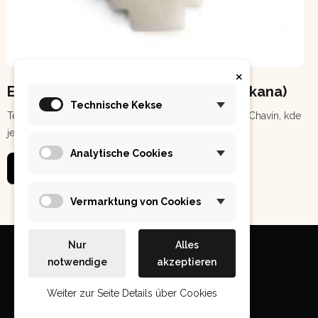
×
Energetický zářič - Andský kříž (chakana)
Technische Kekse
Tento tvarový energetický zářič pochází z městečka Chavín, kde
je v zemi postavena obrovská pyramida a v ní je...
Analytische Cookies
Číst více
Vermarktung von Cookies
Nur
Alles
notwendige
akzeptieren
Weiter zur Seite Details über Cookies