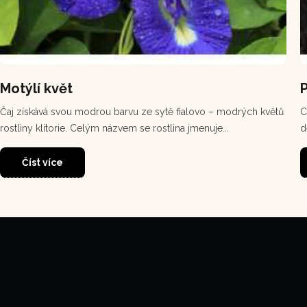
Motýlí květ
Čaj získává svou modrou barvu ze sytě fialovo – modrých květů
C
rostliny klitorie. Celým názvem se rostlina jmenuje...
d
Číst více