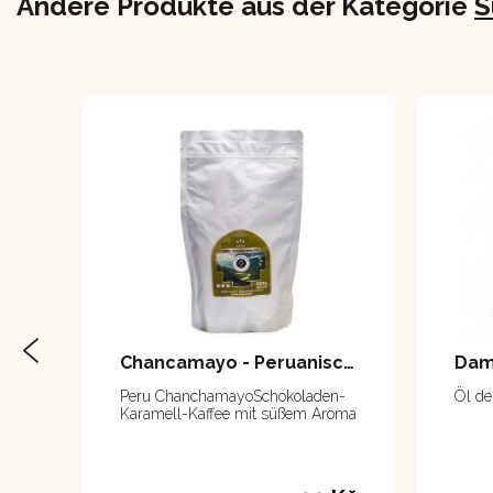
Andere Produkte aus der Kategorie
S
Chancamayo - Peruanischer Kaffee 250 g
Dam
Peru ChanchamayoSchokoladen-
Öl de
Karamell-Kaffee mit süßem Aroma