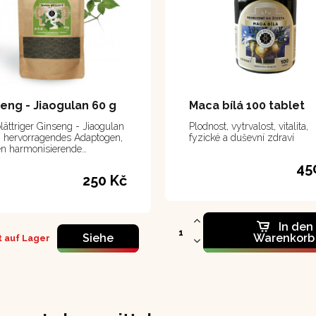
eng - Jiaogulan 60 g
Maca bílá 100 tablet
lättriger Ginseng - Jiaogulan
Plodnost, vytrvalost, vitalita,
in hervorragendes Adaptogen,
fyzické a duševní zdraví
n harmonisierende
schaften das ganze Jahr
45
genutzt werden können, um
250 Kč
örper vor schädlichen
üssen zu schützen.
In den
Siehe
Warenkorb
 auf Lager