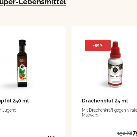
uper-Lebensmittel
-50%
pföl 250 ml
Drachenblut 25 ml
r Jugend
Mit Drachenkraft gegen viral
Malware
7
150 Kč