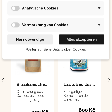
Analytische Cookies
Ostatním se také líbilo:
Vermarktung von Cookies
Nur notwendige
Alles akzeptieren
Weiter zur Seite Details über Cookies
Brasilianischer Ginseng - suma 100 g
Lactobacillus bulgaricus mit Lukuma 60 Kapseln
Optimierung des
Einzigartige
Geisteszustandes
Kombination der
und der geistigen
wirksamsten
Leistungsfähigkeit,
Probiotika mit der
besonders geeignet
Frucht der
600 Kč
in Zeiten von Stress,
amazonischen