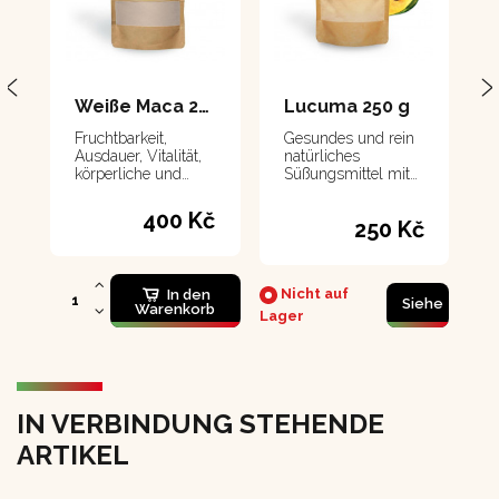
Weiße Maca 250 g
Lucuma 250 g
Fruchtbarkeit,
Gesundes und rein
Ausdauer, Vitalität,
natürliches
körperliche und
Süßungsmittel mit
geistige Gesundheit
Ballaststoffgehalt.
Es enthält eine
400 Kč
250 Kč
große Menge an
Mineralien und
Vitaminen.
Nicht auf
In den
Siehe
Warenkorb
Lager
IN VERBINDUNG STEHENDE
ARTIKEL