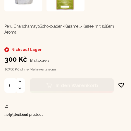
Peru
Chanchamayo
Schokoladen-Karamell-Kaffee mit süßem
Aroma
Nicht auf Lager
300 Kč
Bruttopreis
267,86 Kč ohne Mehrwertsteuer
In den Warenkorb
help_outline
Ask about product