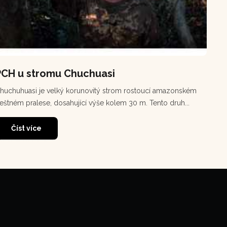
PCH u stromu Chuchuasi
huchuhuasi je velký korunovitý strom rostoucí amazonském
eštném pralese, dosahující výše kolem 30 m. Tento druh...
Číst více