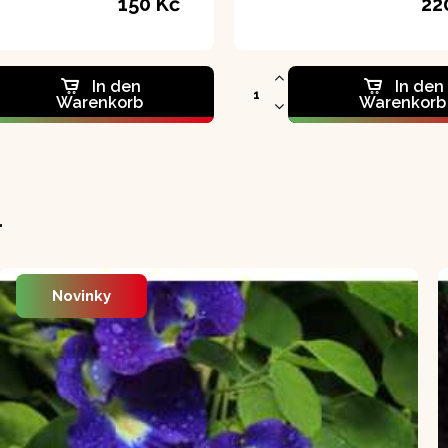
150 Kč
22
In den
In den
Warenkorb
Warenkorb
L
Novinky