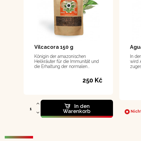
Vilcacora 150 g
Agua
Königin der amazonischen
In de
Heilkräuter für die Immunität und
wird 
die Erhaltung der normalen
zuges
Gesundheit der Gelenke.
schön
250 Kč
In den
Warenkorb
Nicht