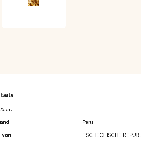
tails
S0017
land
Peru
 von
TSCHECHISCHE REPUBL