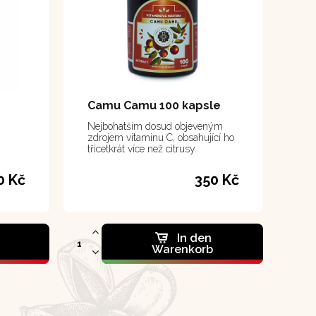
Camu Camu 100 kapsle
Nejbohatším dosud objeveným
zdrojem vitaminu C, obsahující ho
třicetkrát více než citrusy.
0 Kč
350 Kč
In den
Warenkorb