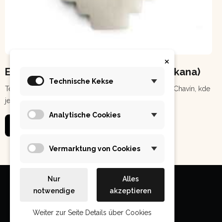
×
Energetický zářič - Andský kříž (chakana)
Technische Kekse
Tento tvarový energetický zářič pochází z městečka Chavín, kde
je v zemi postavena obrovská pyramida a v ní je...
Analytische Cookies
Číst více
Vermarktung von Cookies
Nur
Alles
notwendige
akzeptieren
Weiter zur Seite Details über Cookies