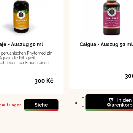
je - Auszug 50 ml
Caigua - Auszug 50 ml
r peruanischen Phytomedizin
Aguaje die Fähigkeit
chrieben, bei Frauen einen
en Körper zu formen
30
300 Kč
In den
Siehe
Warenkorb
 auf Lager