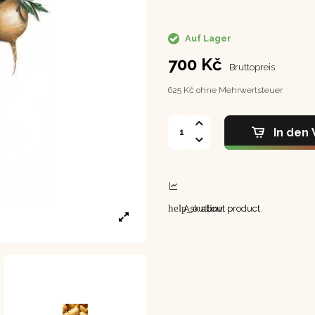
Auf Lager
700 Kč
Bruttopreis
625 Kč ohne Mehrwertsteuer
In den
help_outline
Ask about product