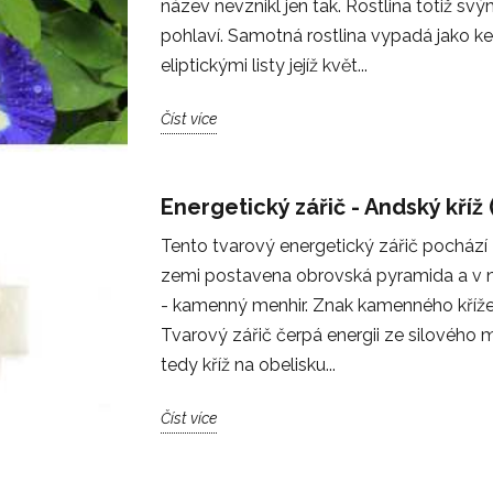
název nevznikl jen tak. Rostlina totiž s
pohlaví. Samotná rostlina vypadá jako k
eliptickými listy jejíž květ...
Číst více
Energetický zářič - Andský kříž
Tento tvarový energetický zářič pochází 
zemi postavena obrovská pyramida a v n
- kamenný menhir. Znak kamenného kříže
Tvarový zářič čerpá energii ze silového mí
tedy kříž na obelisku...
Číst více