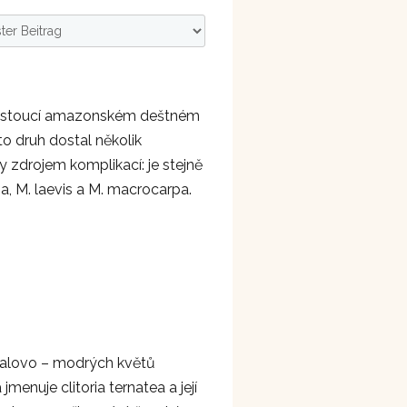
 rostoucí amazonském deštném
to druh dostal několik
y zdrojem komplikací: je stejně
a, M. laevis a M. macrocarpa.
fialovo – modrých květů
jmenuje clitoria ternatea a její