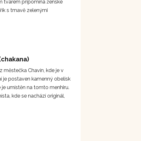
vým tvarem připomíná ženské
eřík s tmavě zelenými
 (chakana)
z městečka Chavín, kde je v
í je postaven kamenný obelisk
 je umístěn na tomto menhiru.
sta, kde se nachází originál,