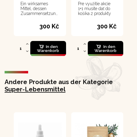
Ein wirksames
Pre využitie akcie
Mittel, dessen
1+1 musíte dať do
Zusammensetzung
košíka 2 produkty
auf der Grundlage
der Erfahrungen der
300 Kč
300 Kč
indigenen Völker
Südamerikas und
der östlichen Völker
entwickelt wurde,
In den
In den
um den Körper in
Warenkorb
Warenkorb
optimaler
Verfassung zu
halten.
Andere Produkte aus der Kategorie
Super-Lebensmittel