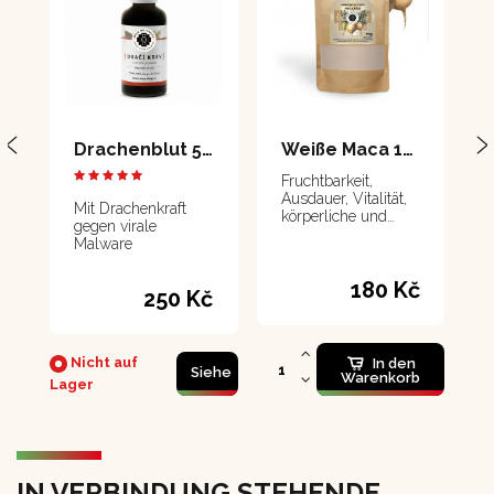
Drachenblut 50 ml
Weiße Maca 111 g
Fruchtbarkeit,
Ausdauer, Vitalität,
Mit Drachenkraft
körperliche und
gegen virale
geistige Gesundheit
Malware
180 Kč
250 Kč
Nicht auf
In den
Siehe
Warenkorb
Lager
IN VERBINDUNG STEHENDE