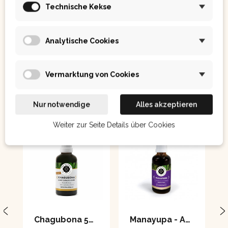
Technische Kekse
Analytische Cookies
Ostatním se také líbilo:
Vermarktung von Cookies
Nur notwendige
Alles akzeptieren
Weiter zur Seite Details über Cookies
Chagubona 50 ml
Manayupa - Auszug 50 ml