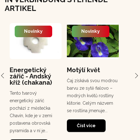
ARTIKEL
Novinky
Novinky
Energetický
Motýlí květ
PCH 
zářič - Andský
Chuc
Čaj získává svou modrou
kříž (chakana)
Chuchuh
barvu ze sytě fialovo –
Tento tvarový
korunov
modrých květů rostliny
energetický zářič
rostou
klitorie. Celým názvem
pochází z městečka
deštném
se rostlina jmenuje...
Chavín, kde je v zemi
30
dosahuj
postavena obrovská
m. Tento
Číst více
pyramida a v ní je...
Čí