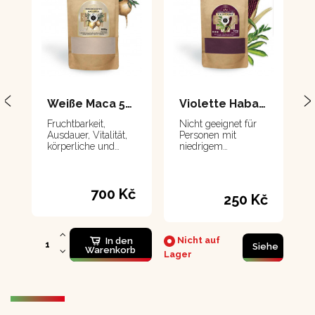
Weiße Maca 500 g
Violette Habas 100 g
Fruchtbarkeit,
Nicht geeignet für
Ausdauer, Vitalität,
Personen mit
körperliche und
niedrigem
geistige Gesundheit
Blutdruck.
700 Kč
250 Kč
Nicht auf
In den
Siehe
Warenkorb
Lager