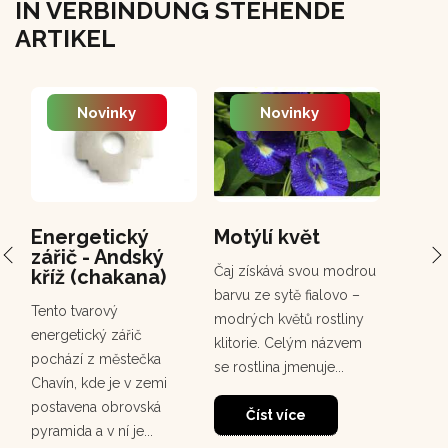
IN VERBINDUNG STEHENDE
ARTIKEL
Novinky
Novinky
Energetický
Motýlí květ
PCH 
zářič - Andský
Chuc
Čaj získává svou modrou
kříž (chakana)
Chuchuh
barvu ze sytě fialovo –
Tento tvarový
korunov
modrých květů rostliny
energetický zářič
rostou
klitorie. Celým názvem
pochází z městečka
deštném
se rostlina jmenuje...
Chavín, kde je v zemi
30
dosahuj
postavena obrovská
m. Tento
Číst více
pyramida a v ní je...