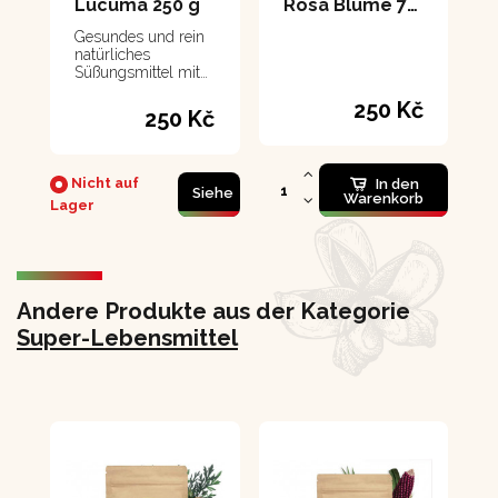
Lucuma 250 g
Rosa Blume 70 g
Gesundes und rein
natürliches
Süßungsmittel mit
Ballaststoffgehalt.
250 Kč
Es enthält eine
250 Kč
große Menge an
Mineralien und
Vitaminen.
Nicht auf
In den
Siehe
Warenkorb
Lager
Andere Produkte aus der Kategorie
Super-Lebensmittel