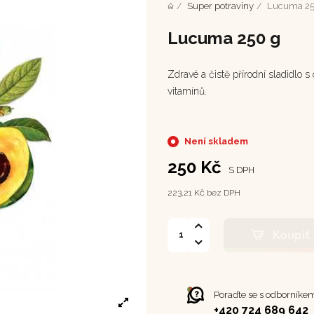
Super potraviny
Lucuma 25
Lucuma 250 g
Zdravé a čistě přírodní sladidlo 
vitamínů.
Není skladem
250 Kč
S DPH
223,21 Kč bez DPH
Koupit
Poraďte se s odborníke
+420 724 689 642