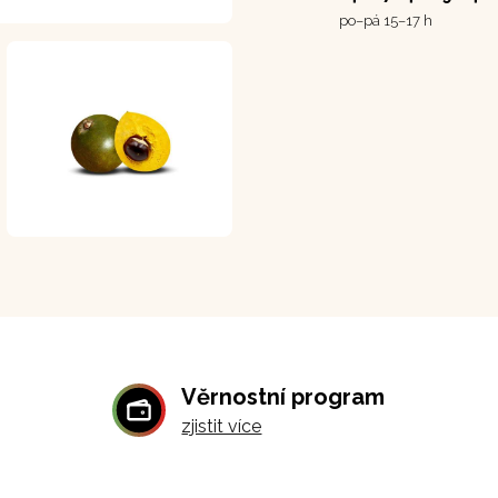
po–⁠⁠⁠⁠⁠⁠pá 15–17 h
Věrnostní program
zjistit více