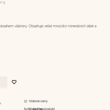
0 g
s obsahem vlákniny. Obsahuje velké množství minerálních látek a
Historie ceny
m
help_outline
Dotaz na produkt