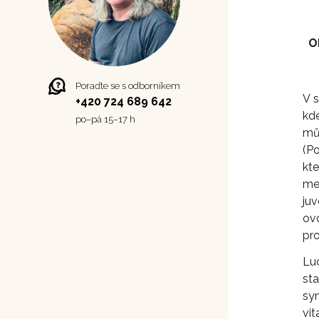
O
Poraďte se s odborníkem
V 
+420 724 689 642
kd
po–⁠⁠⁠⁠⁠⁠pá 15–17 h
mů
(P
kt
me
ju
ov
pro
Lu
sta
sy
vit