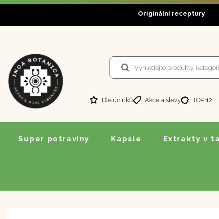
Originální receptury
Dle účinků
Akce a slevy
TOP 12
Super potraviny
Kapsle
Extrakty v t