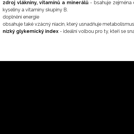
zdroj vlákniny, vitamínů a minerálů
- bsahuje zejména d
kyseliny a vitamíny skupiny B.
doplnění energie
obsahuje také vzácný niacin, který usnadňuje metabolismus 
nízký glykemický index
- ideální volbou pro ty, kteří se sna