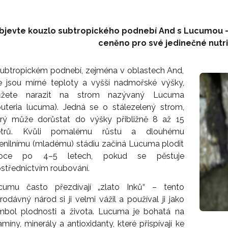
bjevte kouzlo subtropického podnebí And s Lucumou – 
ceněno pro své jedinečné nutrič
subtropickém podnebí, zejména v oblastech And,
e jsou mírné teploty a vyšší nadmořské výšky,
žete narazit na strom nazývaný Lucuma
outeria lucuma). Jedná se o stálezelený strom,
erý může dorůstat do výšky přibližně 8 až 15
trů. Kvůli pomalému růstu a dlouhému
venilnímu (mladému) stádiu začíná Lucuma plodit
oce po 4–5 letech, pokud se pěstuje
střednictvím roubování.
cumu často přezdívají „zlato Inků“ – tento
rodávný národ si ji velmi vážil a používal ji jako
mbol plodnosti a života. Lucuma je bohatá na
amíny, minerály a antioxidanty, které přispívají ke