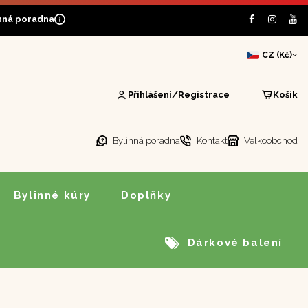
nná poradna
CZ (Kč)
Přihlášení/Registrace
Košík
Bylinná poradna
Kontakt
Velkoobchod
Bylinné kúry
Doplňky
Dárkové balení