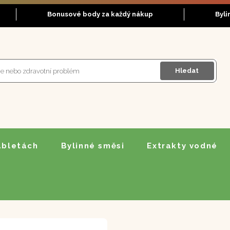
Bonusové body za každý nákup
Byli
Hledat
abletách
Bylinné směsi
Extrakty vodné