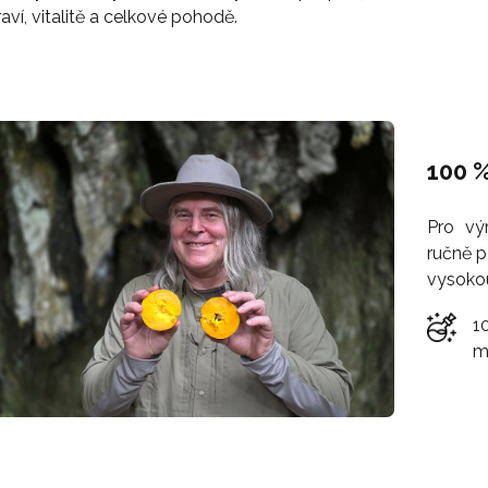
aví, vitalitě a celkové pohodě.
100 %
Pro vý
ručně p
vysokou
1
m