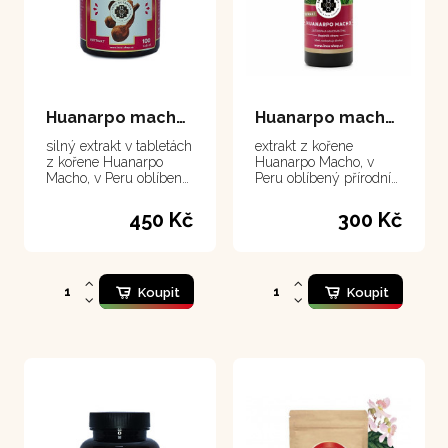
Huanarpo macho - tablety 100 tablet
Huanarpo macho - extrakt 50 ml
silný extrakt v tabletách
extrakt z kořene
z kořene Huanarpo
Huanarpo Macho, v
Macho, v Peru oblíbený
Peru oblíbený přírodní
přírodní mužský
mužský stimulant
stimulant
450 Kč
300 Kč
Koupit
Koupit