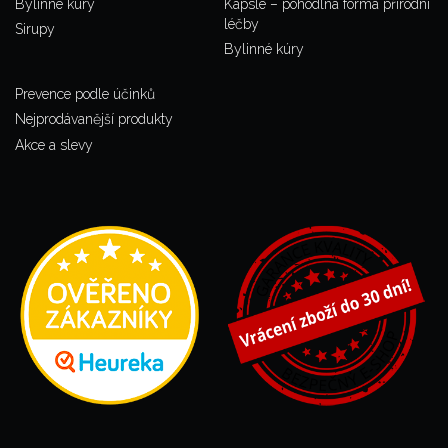
Bylinné kúry
Kapsle – pohodlná forma přírodní
léčby
Sirupy
Bylinné kúry
Prevence podle účinků
Nejprodávanější produkty
Akce a slevy