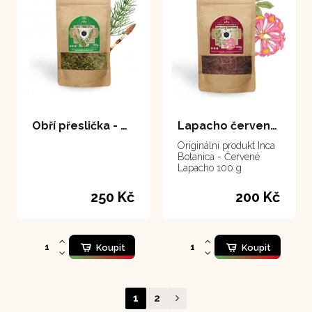
Obří přeslička - Cola de Caballo 100 g
Lapacho červené 100 gr.
Originální produkt Inca
Botanica - Červené
Lapacho 100 g
250 Kč
200 Kč
Koupit
Koupit
1
2