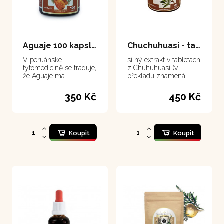
Aguaje 100 kapsle
Chuchuhuasi - tablety 100 tablet
V peruánské
silný extrakt v tabletách
fytomedicíně se traduje,
z Chuhuhuasi (v
že Aguaje má
překladu znamená
schopnost formovat
"Chvějící se záda", což v
krásné tělo u žen
kontextu naší řeči
350 Kč
450 Kč
znamená "Opravená
záda")
Koupit
Koupit