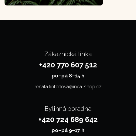
Zákaznická linka
+420 770 607 512
po–⁠⁠⁠⁠⁠⁠pá 8–15 h
renata.finferlova@inca-shop.cz
Bylinná poradna
+420 724 689 642
po–⁠⁠⁠⁠⁠⁠pá 9–17 h