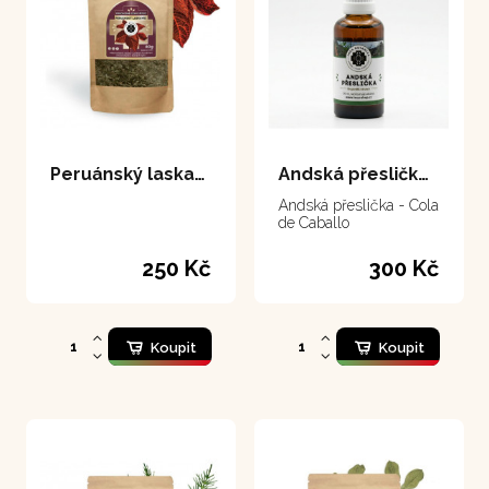
Peruánský laskavec - Sanguinaria 80 g
Andská přeslička 50 ml
Andská přeslička - Cola
de Caballo
250 Kč
300 Kč
Koupit
Koupit