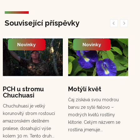
Související příspěvky
Novinky
Novinky
PCH u stromu
Motýlí květ
En
Chuchuasi
An
Čaj získává svou modrou
(c
Chuchuhuasi je velký
barvu ze sytě fialovo –
Ten
korunovitý strom rostoucí
modrých květů rostliny
zář
amazonském deštném
klitorie. Celým názvem se
Cha
pralese, dosahující výše
rostlina jmenuje...
po
kolem 30 m. Tento druh...