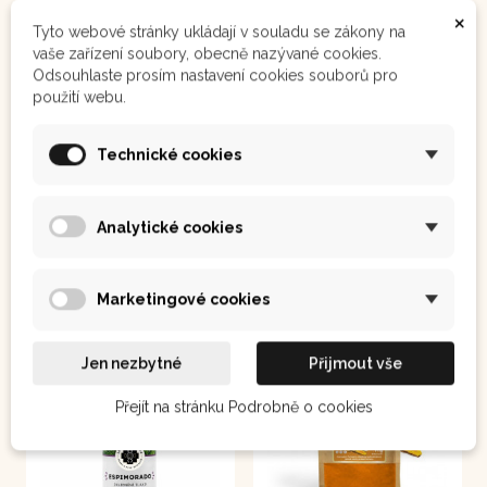
×
Tyto webové stránky ukládají v souladu se zákony na
Jergon sacha – extrakt 50 ml
Fialová kukuřice 150 g
vaše zařízení soubory, obecně nazývané cookies.
Odsouhlaste prosím nastavení cookies souborů pro
Na virové záškodníky
Fialová kukuřice
použití webu.
podporuje normální
činnost srdce. Není
vhodné pro osoby s
nízkým tlakem!
Technické cookies
300 Kč
200 Kč
Analytické cookies
Koupit
Koupit
Marketingové cookies
-20%
Jen nezbytné
Přijmout vše
Přejít na stránku Podrobně o cookies