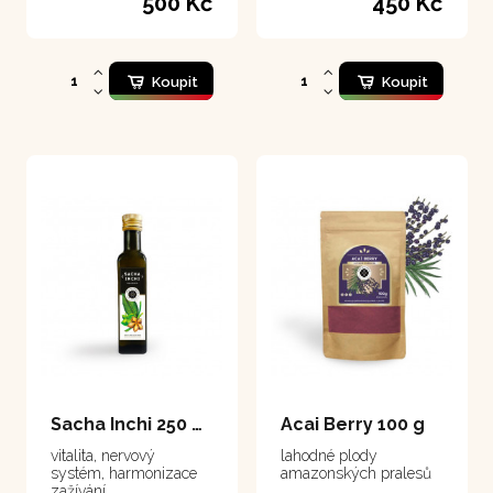
500 Kč
450 Kč
Koupit
Koupit
Sacha Inchi 250 ml
Acai Berry 100 g
vitalita, nervový
lahodné plody
systém, harmonizace
amazonských pralesů
zažívání