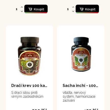
nevhodného kapátka.
Koupit
Koupit
Dračí krev 100 kapslí
Sacha inchi - 100 kapslí
S dračí silou proti
vitalita, nervový
virným záškodníkům
systém, harmonizace
zažívání