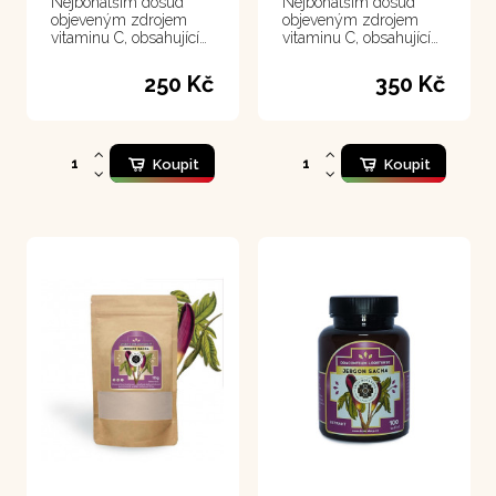
Nejbohatším dosud
Nejbohatším dosud
objeveným zdrojem
objeveným zdrojem
vitaminu C, obsahující
vitaminu C, obsahující
ho třicetkrát více než
ho třicetkrát více než
citrusy.
citrusy.
250 Kč
350 Kč
Koupit
Koupit