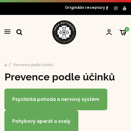
Originální receptury
0
Prevence podle účinků
Prevence podle účinků
Psychická pohoda a nervový systém
Pohybový aparát a svaly