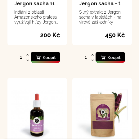
Jergon sacha 111 g
Jergon sacha - tablety 100 tablet
Indiáni z oblasti
Silný extrakt z Jergon
Amazonského pralesa
sacha v tabletách - na
využívají hlízy Jergon
virové záškodníky
Sacha jako protijed v
případě hmyzího,
200 Kč
450 Kč
pavoučího nebo hadího
kousnutí.
Koupit
Koupit