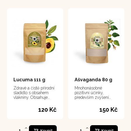
Lucuma 111 g
Ašvaganda 80 g
Zdravé a čistě přírodní
Mnohonásobné
sladidlo s obsahem
pozitivní účinky,
vlákniny. Obsahuje
především zvýšení
velké množství
vitality a zlepšení
minerálních látek a
spánku
120 Kč
150 Kč
vitamínů.
Koupit
Koupit