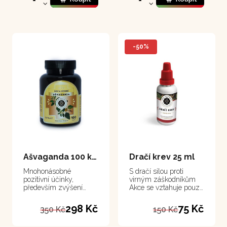
-50%
Ašvaganda 100 kapsle
Dračí krev 25 ml
Mnohonásobné
S dračí silou proti
pozitivní účinky,
virným záškodníkům
především zvýšení
Akce se vztahuje pouze
vitality a zlepšení
na Dračí krev 25 ml.
spánku
Sleva 50 % se vztahuje
298 Kč
75 Kč
350 Kč
150 Kč
na vybranou šarži z
důvodu použití