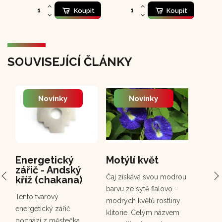
Koupit
Koupit
SOUVISEJÍCÍ ČLÁNKY
Novinky
Novinky
Energetický
Motýlí květ
PCH 
zářič - Andský
Chuc
Čaj získává svou modrou
kříž (chakana)
Chuchuh
barvu ze sytě fialovo –
Tento tvarový
korunov
modrých květů rostliny
energetický zářič
rostou
klitorie. Celým názvem
pochází z městečka