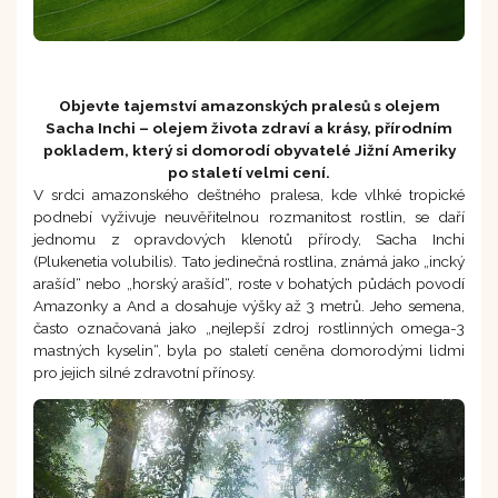
Objevte tajemství amazonských pralesů s olejem
Sacha Inchi – olejem života zdraví a krásy, přírodním
pokladem, který si domorodí obyvatelé Jižní Ameriky
po staletí velmi cení.
V srdci amazonského deštného pralesa, kde vlhké tropické
podnebí vyživuje neuvěřitelnou rozmanitost rostlin, se daří
jednomu z opravdových klenotů přírody, Sacha Inchi
(Plukenetia volubilis). Tato jedinečná rostlina, známá jako „incký
arašíd“ nebo „horský arašíd“, roste v bohatých půdách povodí
Amazonky a And a dosahuje výšky až 3 metrů. Jeho semena,
často označovaná jako „nejlepší zdroj rostlinných omega-3
mastných kyselin“, byla po staletí ceněna domorodými lidmi
pro jejich silné zdravotní přínosy.