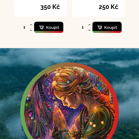
formovat krásné tělo
udržování
350 Kč
250 Kč
u žen
normálního stavu
kloubů.
Koupit
Koupit