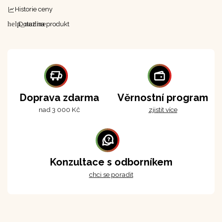
Historie ceny
help_outline
Dotaz na produkt
Doprava zdarma
Věrnostní program
nad 3 000 Kč
zjistit více
Konzultace s odborníkem
chci se poradit