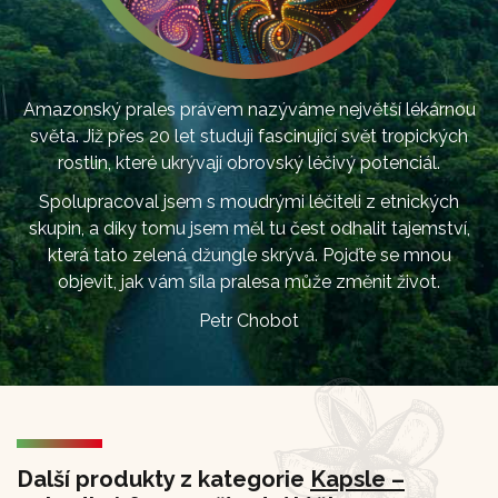
Amazonský prales právem nazýváme největší lékárnou
světa. Již přes 20 let studuji fascinující svět tropických
rostlin, které ukrývají obrovský léčivý potenciál.
Spolupracoval jsem s moudrými léčiteli z etnických
skupin, a díky tomu jsem měl tu čest odhalit tajemství,
která tato zelená džungle skrývá. Pojďte se mnou
objevit, jak vám síla pralesa může změnit život.
Petr Chobot
Další produkty z kategorie
Kapsle –