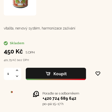
vitalita, nervový systém, harmonizace zažívání
Skladem
450 Kč
S DPH
401,79 Kč bez DPH
Koupit
Poraďte se s odborníkem
+420 724 689 642
po–⁠⁠⁠⁠⁠⁠pá 15–17 h