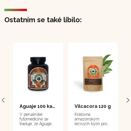
Ostatním se také líbilo:
Aguaje 100 kapsle
Vilcacora 120 g
V peruánské
Královna
fytomedicíně se
amazonským
traduje, že Aguaje
léčivých bylin pro
má schopnost
obranyschopnost a