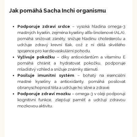
Jak pomáhá Sacha Inchi organismu
Podporuje zdraví srdce
– vysoká hladina omega-3
mastných kyselin, zejména kyseliny alfa-linolenové (ALA),
pomáhá snižovat záněty, snižuje hladinu cholesterolu a
udržuje zdravý krevní tlak, což z ní dělá skvělého
spojence pro kardiovaskulární pohodu.
Vyživuje pokožku
– díky antioxidantům a vitamínu E
pomáhá chránit a hydratovat pokožku, podporuje
mladistvý vzhled a snižuje známky stárnutí.
Posiluje imunitní systém
– bohatý na esenciální
mastné kyseliny a antioxidanty, pomáhá posilovat
obranyschopnost těla a udržuje ho silné a zdravé.
Podporuje zdraví mozku
– omega-3 v oleji podporují
kognitivní funkce, zlepšují paměť a udržují zdravou
mozkovou aktivitu.