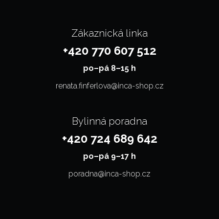
Zákaznická linka
+420 770 607 512
po–⁠⁠⁠⁠⁠⁠pá 8–15 h
renata.finferlova@inca-shop.cz
Bylinná poradna
+420 724 689 642
po–⁠⁠⁠⁠⁠⁠pá 9–17 h
poradna@inca-shop.cz