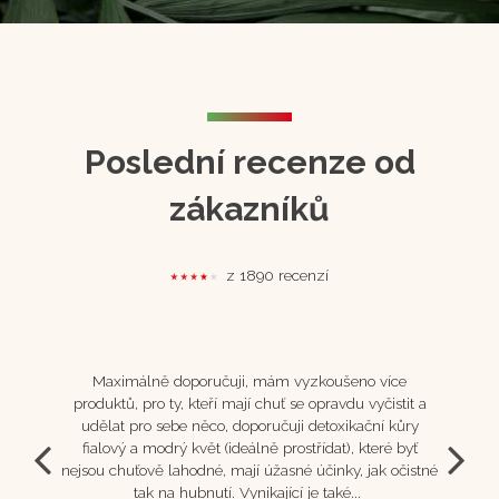
Poslední recenze od
zákazníků
z 1890 recenzí
ovala
lavej
Maximálně doporučuji, mám vyzkoušeno více
Jak mám
s cudzie
produktů, pro ty, kteří mají chuť se opravdu vyčistit a
utlumit 
bolesti,
udělat pro sebe něco, doporučuji detoxikační kůry
mám no
, velke
fialový a modrý květ (ideálně prostřídat), které byť
přibližn
...
nejsou chuťově lahodné, mají úžasné účinky, jak očistné
se na ní
tak na hubnutí. Vynikající je také...