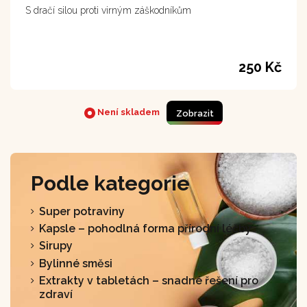
S dračí silou proti virným záškodníkům
250 Kč
Není skladem
Zobrazit
Podle kategorie
Super potraviny
Kapsle – pohodlná forma přírodní léčby
Sirupy
Bylinné směsi
Extrakty v tabletách – snadné řešení pro
zdraví