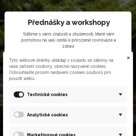
Přednášky a workshopy
Sdílíme s vámi znalosti a zkušenosti, které vám
pomohou na vaší cestě k přirozené rovnováze a
zdraví.
×
Kdy se potkáme?
Tyto webové stránky ukládají v souladu se zákony na
vaše zařízení soubory, obecně nazývané cookies.
Odsouhlaste prosím nastavení cookies souborů pro
použití webu.
Expedice a výpravy
Technické cookies
Cesty do peruánské přírody, které vám přinesou
nezapomenutelné zážitky a nové poznatky o
propojení těla, mysli a duše.
Analytické cookies
Termíny expedic
Marketingové cookies