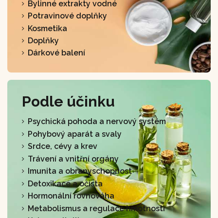
Bylinné extrakty vodné
Potravinové doplňky
Kosmetika
Doplňky
Dárkové balení
Podle účinku
Psychická pohoda a nervový systém
Pohybový aparát a svaly
Srdce, cévy a krev
Trávení a vnitřní orgány
Imunita a obranyschopnost
Detoxikace a očista
Hormonální rovnováha
Metabolismus a regulace hmotnosti