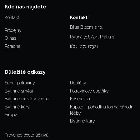
Kde nás najdete
Kontakt
Kontakt:
Blue Bloom s.r.o.
Prodejny
Rybná 716/24, Praha 1
O nás
Poradna
IČO: 07617321
Důležité odkazy
Super potraviny
Doplňky
Bylinné směsi
Potravinové doplňky
Bylinné extrakty vodné
Kosmetika
Bylinné kúry
Kapsle – pohodlná forma přírodní
léčby
Sirupy
Bylinné kúry
Prevence podle účinků