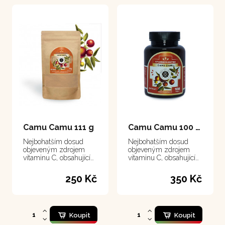
Camu Camu 111 g
Camu Camu 100 kapsle
Nejbohatším dosud
Nejbohatším dosud
objeveným zdrojem
objeveným zdrojem
vitaminu C, obsahující
vitaminu C, obsahující
ho třicetkrát více než
ho třicetkrát více než
citrusy.
citrusy.
250 Kč
350 Kč
Koupit
Koupit