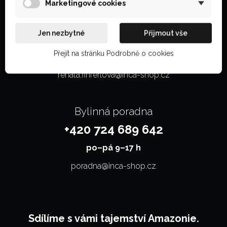
Marketingové cookies
Zákaznická linka
Jen nezbytné
Přijmout vše
+420 770 607 512
Přejít na stránku Podrobně o cookies
po–⁠⁠⁠⁠⁠⁠pá 8–15 h
renata.finferlova@inca-shop.cz
Bylinná poradna
+420 724 689 642
po–⁠⁠⁠⁠⁠⁠pá 9–17 h
poradna@inca-shop.cz
Sdílíme s vámi tajemství Amazonie.