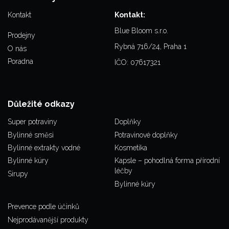
Kontakt
Kontakt:
Blue Bloom s.r.o.
Prodejny
Rybná 716/24, Praha 1
O nás
Poradna
IČO: 07617321
Důležité odkazy
Super potraviny
Doplňky
Bylinné směsi
Potravinové doplňky
Bylinné extrakty vodné
Kosmetika
Bylinné kúry
Kapsle – pohodlná forma přírodní
léčby
Sirupy
Bylinné kúry
Prevence podle účinků
Nejprodávanější produkty