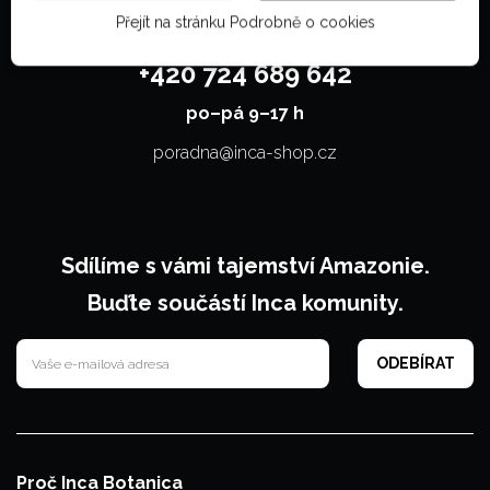
Přejít na stránku Podrobně o cookies
Bylinná poradna
+420 724 689 642
po–⁠⁠⁠⁠⁠⁠pá 9–17 h
poradna@inca-shop.cz
Sdílíme s vámi tajemství Amazonie.
Buďte součástí Inca komunity.
Proč Inca Botanica