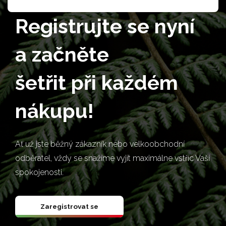
Registrujte se nyní
a začněte
šetřit při každém
nákupu!
Ať už jste běžný zákazník nebo velkoobchodní
odběratel, vždy se snažíme vyjít maximálne vstříc Vaší
spokojenosti.
Zaregistrovat se