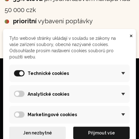
50 000 czk
prioritní
vybavení poptávky
×
Tyto webové stránky ukládají v souladu se zákony na
vaše zařízení soubory, obecně nazývané cookies.
Odsouhlaste prosím nastavení cookies souborů pro
použití webu.
Technické cookies
Zákaznická linka
Analytické cookies
+420 770 607 512
Marketingové cookies
po–⁠⁠⁠⁠⁠⁠pá 8–15 h
renata.finferlova@inca-shop.cz
Jen nezbytné
Přijmout vše