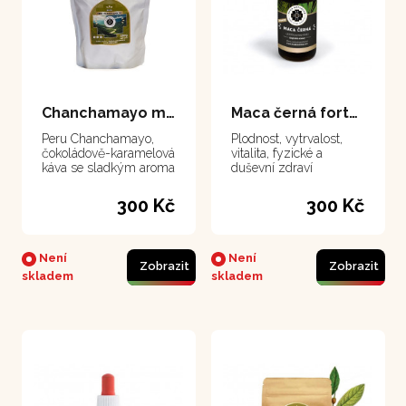
Chanchamayo mletá - peruánská káva 250 g
Maca černá forte - extrakt 50 ml
Peru Chanchamayo,
Plodnost, vytrvalost,
čokoládově-karamelová
vitalita, fyzické a
káva se sladkým aroma
duševní zdraví
300 Kč
300 Kč
Není
Není
Zobrazit
Zobrazit
skladem
skladem