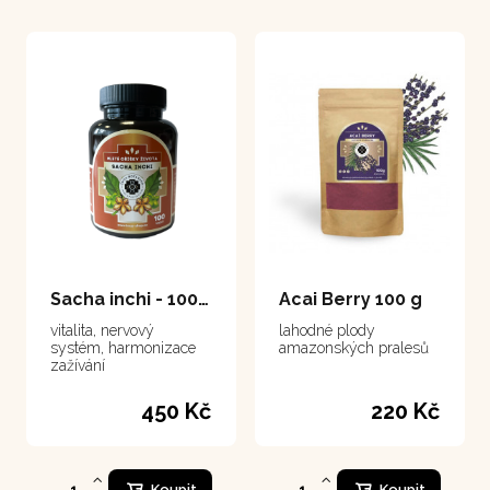
Sacha inchi - 100 kapslí
Acai Berry 100 g
vitalita, nervový
lahodné plody
systém, harmonizace
amazonských pralesů
zažívání
450 Kč
220 Kč
Koupit
Koupit