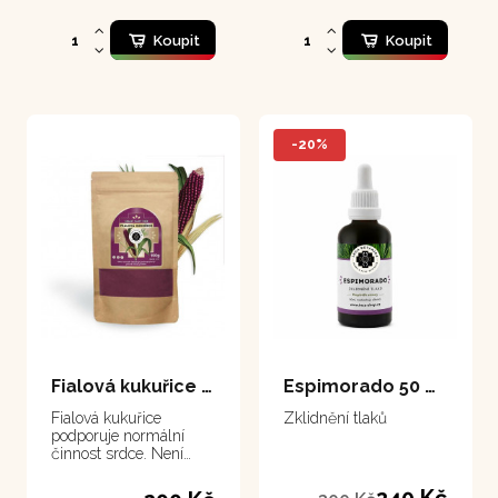
Koupit
Koupit
-20%
Fialová kukuřice 150 g
Espimorado 50 ml
Fialová kukuřice
Zklidnění tlaků
podporuje normální
činnost srdce. Není
vhodné pro osoby s
nízkým tlakem!
240 Kč