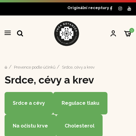
Originální receptury
0
Prevence podle účinků
Srdce, cévy a krev
Srdce, cévy a krev
Srdce a cévy
Regulace tlaku
Na očistu krve
Cholesterol