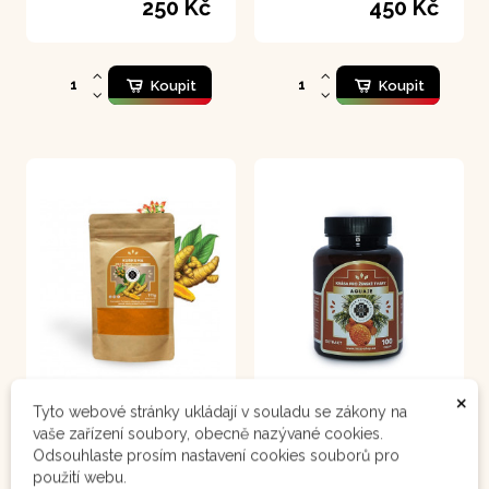
250 Kč
450 Kč
Koupit
Koupit
×
Tyto webové stránky ukládají v souladu se zákony na
Kurkuma 111 g
Aguaje 100 kapsle
vaše zařízení soubory, obecně nazývané cookies.
Odsouhlaste prosím nastavení cookies souborů pro
Zlatý poklad zdraví
V peruánské
fytomedicíně se traduje,
použití webu.