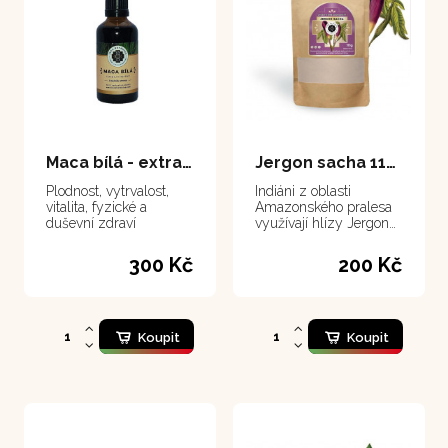
Maca bílá - extrakt 50 ml
Jergon sacha 111 g
Plodnost, vytrvalost,
Indiáni z oblasti
vitalita, fyzické a
Amazonského pralesa
duševní zdraví
využívají hlízy Jergon
Sacha jako protijed v
případě hmyzího,
300 Kč
200 Kč
pavoučího nebo hadího
kousnutí.
Koupit
Koupit