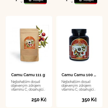
Camu Camu 111 g
Camu Camu 100 kapsle
Nejbohatším dosud
Nejbohatším dosud
objeveným zdrojem
objeveným zdrojem
vitaminu C, obsahující
vitaminu C, obsahující
ho třicetkrát více než
ho třicetkrát více než
citrusy.
citrusy.
250 Kč
350 Kč