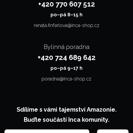
+420 770 607 512
po–⁠⁠⁠⁠⁠⁠pá 8–15 h
renata.finferlova@inca-shop.cz
Bylinná poradna
+420 724 689 642
po–⁠⁠⁠⁠⁠⁠pá 9–17 h
poradna@inca-shop.cz
Sdílíme s vámi tajemství Amazonie.
Buďte součástí Inca komunity.