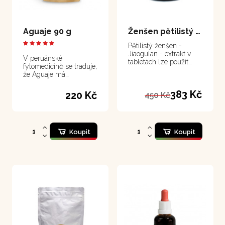
Aguaje 90 g
Ženšen pětilistý - tablety 100 tablet
Pětilistý ženšen -
Jiaogulan - extrakt v
V peruánské
tabletách lze použít
fytomedicíně se traduje,
jako adaptogen po celý
že Aguaje má
rok pro ochranu
schopnost formovat
organizmu před
krásné tělo u žen
383 Kč
220 Kč
škodlivými vlivy.
450 Kč
Koupit
Koupit