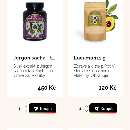
Jergon sacha - tablety 100 tablet
Lucuma 111 g
Silný extrakt z Jergon
Zdravé a čistě přírodní
sacha v tabletách - na
sladidlo s obsahem
virové záškodníky
vlákniny. Obsahuje
velké množství
minerálních látek a
450 Kč
120 Kč
vitamínů.
Koupit
Koupit