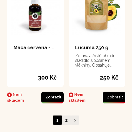
Maca červená - extrakt 50 ml
Lucuma 250 g
Zdravé a čistě přírodní
sladidlo s obsahem
vlákniny. Obsahuje
velké množství
minerálních látek a
300 Kč
250 Kč
vitamínů.
Není
Není
Zobrazit
Zobrazit
skladem
skladem
1
2