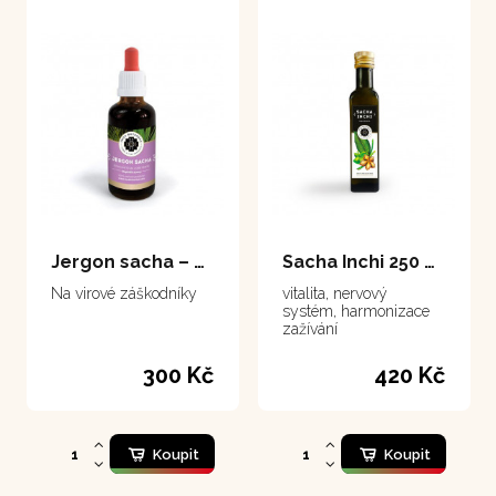
Jergon sacha – extrakt 50 ml
Sacha Inchi 250 ml
Na virové záškodníky
vitalita, nervový
systém, harmonizace
zažívání
300 Kč
420 Kč
Koupit
Koupit