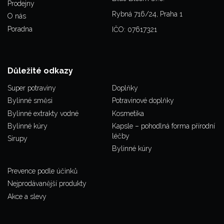
Prodejny
Rybná 716/24, Praha 1
O nás
Poradna
IČO: 07617321
Důležité odkazy
Super potraviny
Doplňky
Bylinné směsi
Potravinové doplňky
Bylinné extrakty vodné
Kosmetika
Bylinné kúry
Kapsle – pohodlná forma přírodní
léčby
Sirupy
Bylinné kúry
Prevence podle účinků
Nejprodávanější produkty
Akce a slevy