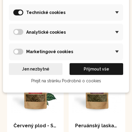
že Aguaje má
schopnost formovat
krásné tělo u žen
120 Kč
350 Kč
Technické cookies
Analytické cookies
Koupit
Koupit
Marketingové cookies
Jen nezbytné
Přijmout vše
Přejít na stránku Podrobně o cookies
Červený plod - Spokojený muž 100 g
Peruánský laskavec - Sanguinaria 80 g