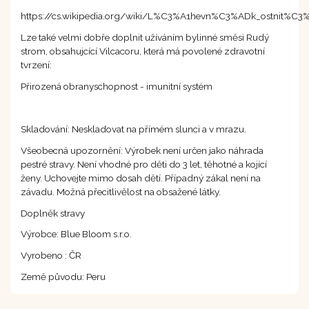
https://cs.wikipedia.org/wiki/L%C3%A1hevn%C3%ADk_ostnit%C3
Lze také velmi dobře doplnit užíváním bylinné směsi Rudý
strom, obsahujcící Vilcacoru, která má povolené zdravotní
tvrzení:
Přirozená obranyschopnost - imunitní systém
Skladování: Neskladovat na přímém slunci a v mrazu.
Všeobecná upozornění: Výrobek není určen jako náhrada
pestré stravy. Není vhodné pro děti do 3 let, těhotné a kojící
ženy. Uchovejte mimo dosah dětí. Případný zákal není na
závadu. Možná přecitlivělost na obsažené látky.
Doplněk stravy
Výrobce: Blue Bloom s.r.o.
Vyrobeno : ČR
Země původu: Peru