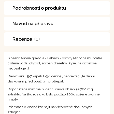
Podrobnosti o produktu
Návod na přípravu
Recenze
(0)
Složení: Anona graviola - Láhevník ostnitý (Annona muricata),
čištěná voda, glycrol, sorban draselný, kyselina citronová,
neobsahuje líh
Dávkování : 5-7 kapek 2-3x denně , nepřekračujte denní
dávkování, před použitím protřepat.
Doporučená maximální denní dávka obsahuje 760 mg
extraktu. Na 1kg roztoku bylo použito 200g sušené bylinné
hmoty.
Informace o Anoně lze najít na všeobecně dosuptných
zdrojích: