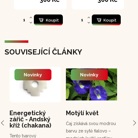
Koupit
Koupit
SOUVISEJÍCÍ ČLÁNKY
Novinky
Novinky
Energetický
Motýlí květ
PCH 
zářič - Andský
Chuc
Čaj získává svou modrou
kříž (chakana)
Chuchuh
barvu ze sytě fialovo –
Tento tvarový
korunov