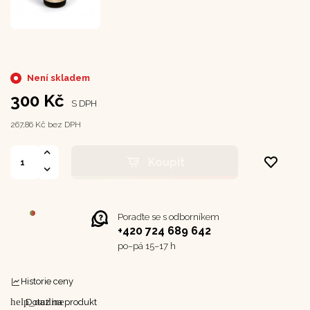
Není skladem
300 Kč
S DPH
267,86 Kč bez DPH
Koupit
Poraďte se s odborníkem
+420 724 689 642
po–⁠⁠⁠⁠⁠⁠pá 15–17 h
Historie ceny
help_outline
Dotaz na produkt