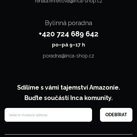
renata.finferlova@inca-shop.cz
Bylinná poradna
+420 724 689 642
po–⁠⁠⁠⁠⁠⁠pá 9–17 h
poradna@inca-shop.cz
Sdílíme s vámi tajemství Amazonie.
Buďte součástí Inca komunity.