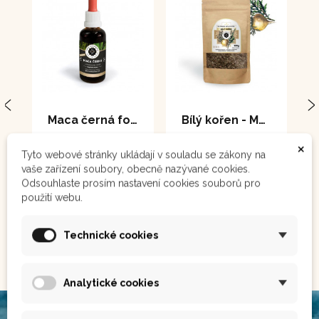
Maca černá forte - extrakt 50 ml
Bílý kořen - Maca 100 g
Plodnost, vytrvalost,
×
vitalita, fyzické a
Tyto webové stránky ukládají v souladu se zákony na
duševní zdraví
vaše zařízení soubory, obecně nazývané cookies.
Odsouhlaste prosím nastavení cookies souborů pro
300 Kč
250 Kč
použití webu.
Není
Technické cookies
Zobrazit
Koupit
skladem
Analytické cookies