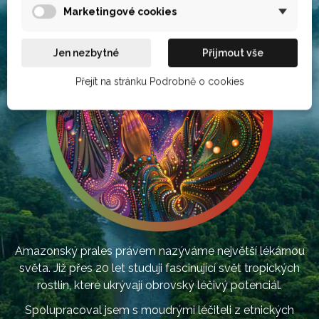
Marketingové cookies
Jen nezbytné
Přijmout vše
Přejít na stránku Podrobně o cookies
Amazonský prales právem nazýváme největší lékárnou
světa. Již přes 20 let studuji fascinující svět tropických
rostlin, které ukrývají obrovský léčivý potenciál.
Spolupracoval jsem s moudrými léčiteli z etnických