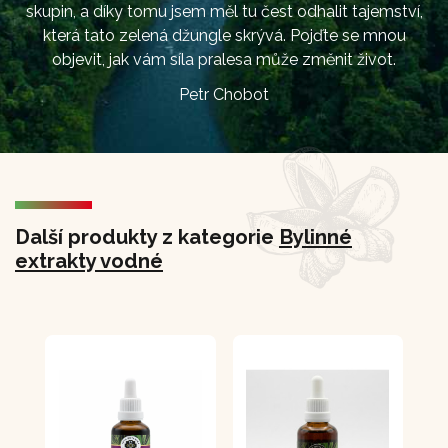
skupin, a díky tomu jsem měl tu čest odhalit tajemství,
která tato zelená džungle skrývá. Pojďte se mnou
objevit, jak vám síla pralesa může změnit život.
Petr Chobot
Další produkty z kategorie
Bylinné
extrakty vodné