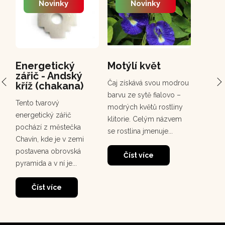
Novinky
Novinky
Energetický
Motýlí květ
PCH 
zářič - Andský
Chuc
Čaj získává svou modrou
kříž (chakana)
Chuchuh
barvu ze sytě fialovo –
Tento tvarový
korunov
modrých květů rostliny
energetický zářič
rostou
klitorie. Celým názvem
pochází z městečka
deštném
se rostlina jmenuje...
Chavín, kde je v zemi
30
dosahuj
postavena obrovská
m. Tento
Číst více
pyramida a v ní je...
Čí
Číst více