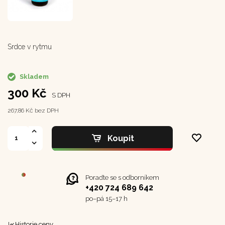
Srdce v rytmu
Skladem
300 Kč
S DPH
267,86 Kč bez DPH
Koupit
Poraďte se s odborníkem
+420 724 689 642
po–⁠⁠⁠⁠⁠⁠pá 15–17 h
Historie ceny