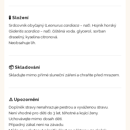
🧪 Složení
Srdcovník obyčajný (
Leonurus cardiaca
– nať), Hojník horský
(
Sideritis scardica
– nať), čištěná voda, glycerol, sorban
draselný, kyselina citronová.
Neobsahuje líh.
📦 Skladování
Skladujte mimo přímé sluneční záření a chraňte před mrazem.
⚠️ Upozornění
Doplněk stravy nenahrazuje pestrou a vyváženou stravu.
Není vhodné pro děti do 3 let, těhotné a kojící ženy.
Uchovávejte mimo dosah dětí.
Případný zákal není na závadu.