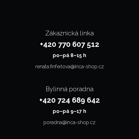
Zákaznická linka
+420 770 607 512
po–⁠⁠⁠⁠⁠⁠pá 8–15 h
renata.finferlova@inca-shop.cz
Bylinná poradna
+420 724 689 642
po–⁠⁠⁠⁠⁠⁠pá 9–17 h
poradna@inca-shop.cz