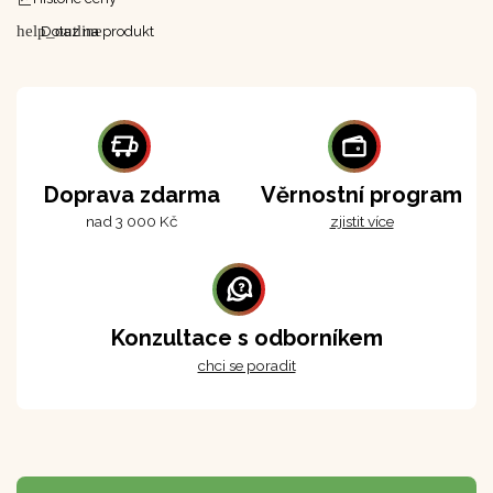
help_outline
Dotaz na produkt
Doprava zdarma
Věrnostní program
nad 3 000 Kč
zjistit více
Konzultace s odborníkem
chci se poradit