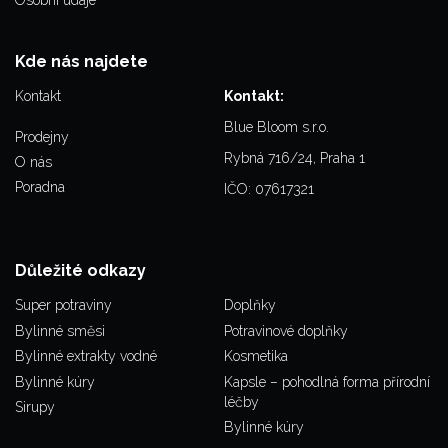
Kde nás najdete
Kontakt
Kontakt:
Blue Bloom s.r.o.
Prodejny
Rybná 716/24, Praha 1
O nás
Poradna
IČO: 07617321
Důležité odkazy
Super potraviny
Doplňky
Bylinné směsi
Potravinové doplňky
Bylinné extrakty vodné
Kosmetika
Bylinné kúry
Kapsle – pohodlná forma přírodní
léčby
Sirupy
Bylinné kúry