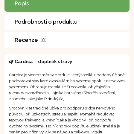
Popis
Podrobnosti o produktu
Recenze
(0)
🌿 Cardica – doplněk stravy
Cardica je vícerozměrný produkt, který vznikl z potřeby účinně
podporovat stav kardiovaskulárního systému spolu s nervovým
systémem. Obsahuje extrakt ze Srdcovníku obyčajného
(
Leonurus cardiaca
) a Hojníka horského (
Sideritis scardica
),
známého také jako Pirinský čaj.
Srdcovník se tradičně užívá pro podporu srdce nervového
původu, při úzkostech, stresu a napětí. Pomáhá regulovat
tepovou frekvenci a krevní tlak a je vhodný i při podpoře
dýchacího systému. Hojník horský doplňuje účinek směsi a je
ceněn pro příznivý vliv na náladu a celkovou vitalitu.