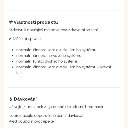
🌱 Vlastnosti produktu
Srdcovník obyčajný má povolená zdravotní tvrzení:
✔ Může přispívat k:
normální činnosti kardiovaskulárního systému
normální činnosti nervového systému
normální funkci dýchacího systému
normální činnosti kardiovaskulárního systému – krevní
tlak
💧 Dávkování
Užívejte 7–10 kapek 2–3× denně dle tělesné hmotnosti.
Nepřekračujte doporučené denní dávkování.
Před použitím protřepejte.