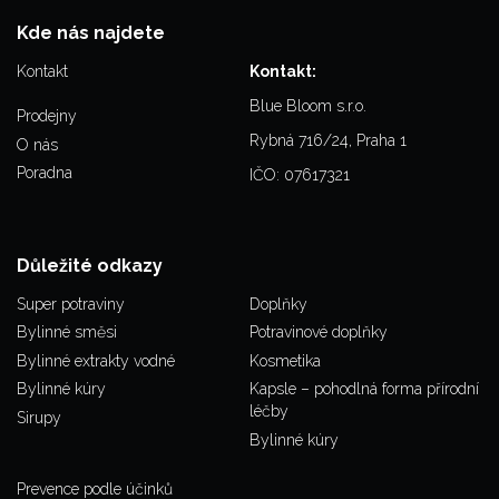
Kde nás najdete
Kontakt
Kontakt:
Blue Bloom s.r.o.
Prodejny
Rybná 716/24, Praha 1
O nás
Poradna
IČO: 07617321
Důležité odkazy
Super potraviny
Doplňky
Bylinné směsi
Potravinové doplňky
Bylinné extrakty vodné
Kosmetika
Bylinné kúry
Kapsle – pohodlná forma přírodní
léčby
Sirupy
Bylinné kúry
Prevence podle účinků