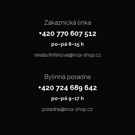
Zákaznická linka
+420 770 607 512
po–⁠⁠⁠⁠⁠⁠pá 8–15 h
renata.finferlova@inca-shop.cz
Bylinná poradna
+420 724 689 642
po–⁠⁠⁠⁠⁠⁠pá 9–17 h
poradna@inca-shop.cz