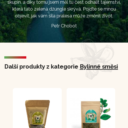
skupin, a díky tomu jsem měl tu čest odhalit tajemství,
která tato zelená džungle skrývá. Pojďte se mnou
objevit, jak vám síla pralesa může změnit život.
Petr Chobot
Další produkty z kategorie
Bylinné směsi