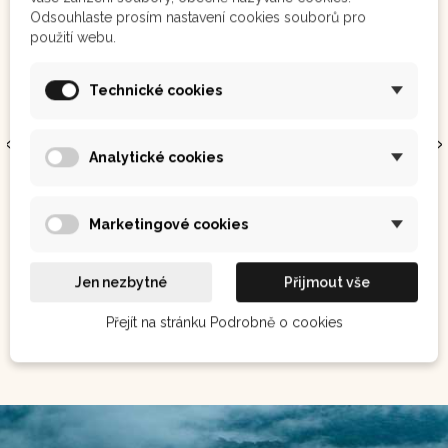
Odsouhlaste prosím nastavení cookies souborů pro
použití webu.
Technické cookies
Analytické cookies
Ubos 110 g
Marco - 100 tablet
psychická pohoda
Marketingové cookies
250 Kč
450 Kč
Jen nezbytné
Přijmout vše
Přejít na stránku Podrobně o cookies
Není
Zobrazit
Koupit
skladem