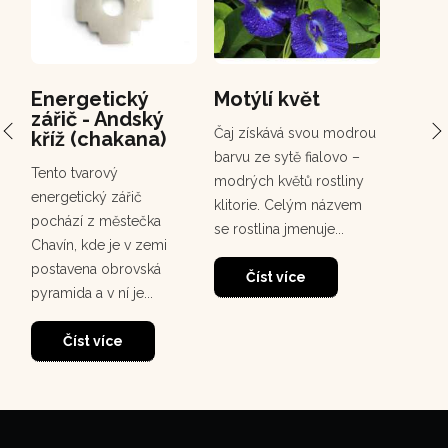
Energetický
Motýlí květ
PCH 
zářič - Andský
Chuc
Čaj získává svou modrou
kříž (chakana)
Chuchuh
barvu ze sytě fialovo –
Tento tvarový
korunov
modrých květů rostliny
energetický zářič
rostou
klitorie. Celým názvem
pochází z městečka
deštném
se rostlina jmenuje...
Chavín, kde je v zemi
30
dosahuj
postavena obrovská
m. Tento
Číst více
pyramida a v ní je...
Čí
Číst více