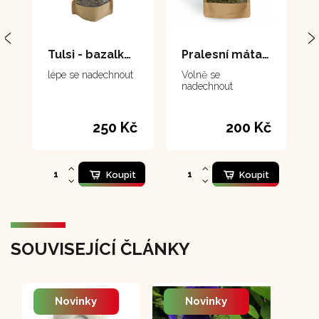
Tulsi - bazalka posvátná 80 gr
Pralesní máta 60 g
lépe se nadechnout
Volně se
nadechnout
250 Kč
200 Kč
Koupit
Koupit
SOUVISEJÍCÍ ČLÁNKY
Novinky
Novinky