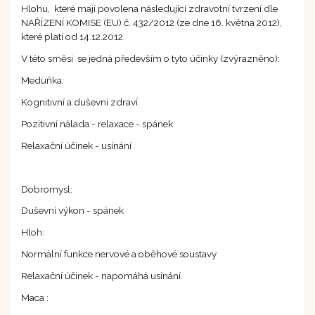
Hlohu, které mají povolena následující zdravotní tvrzení dle
NAŘÍZENÍ KOMISE (EU) č. 432/2012 (ze dne 16. května 2012),
které platí od 14.12.2012.
V této směsi se jedná především o tyto účinky (zvýrazněno):
Meduňka:
Kognitivní a duševní zdraví
Pozitivní nálada - relaxace - spánek
Relaxační účinek - usínání
Dobromysl:
Duševní výkon - spánek
Hloh:
Normální funkce nervové a oběhové soustavy
Relaxační účinek - napomáhá usínání
Maca :