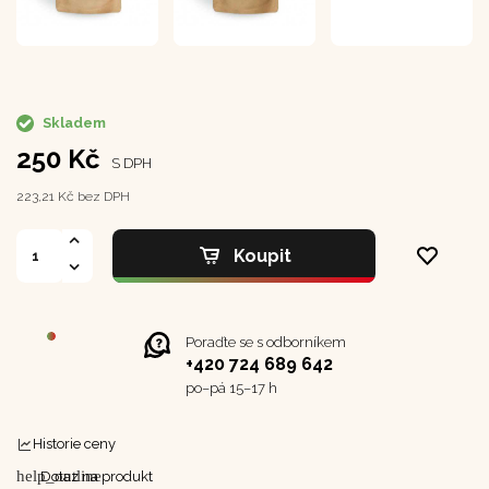
Skladem
250 Kč
S DPH
223,21 Kč bez DPH
Koupit
Poraďte se s odborníkem
+420 724 689 642
po–⁠⁠⁠⁠⁠⁠pá 15–17 h
Historie ceny
help_outline
Dotaz na produkt