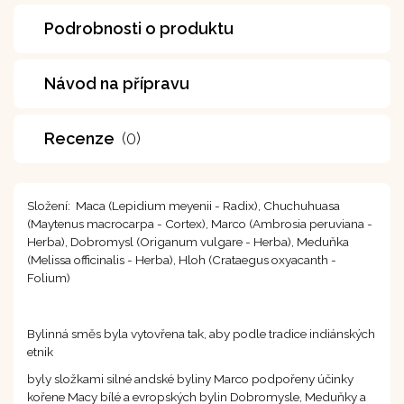
Podrobnosti o produktu
Návod na přípravu
Recenze
(0)
Složení: Maca (Lepidium meyenii - Radix), Chuchuhuasa
(Maytenus macrocarpa - Cortex), Marco (Ambrosia peruviana -
Herba), Dobromysl (Origanum vulgare - Herba), Meduňka
(Melissa officinalis - Herba), Hloh (Crataegus oxyacanth -
Folium)
Bylinná směs byla vytovřena tak, aby podle tradice indiánských
etnik
byly složkami silné andské byliny Marco podpořeny účinky
kořene Macy bílé a evropských bylin Dobromysle, Meduňky a