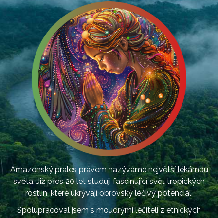
Amazonský prales právem nazýváme největší lékárnou
světa. Již přes 20 let studuji fascinující svět tropických
rostlin, které ukrývají obrovský léčivý potenciál.
Spolupracoval jsem s moudrými léčiteli z etnických