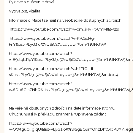
Fyzické a duševní zdraví
Vytrvalost, vitalita
Informace o Mace lze najít na všeobecně dostupných zdrojích:
https://www.youtube.com/watch?v=cm_jHVHtWmM&t=32s
https://www.youtube.com/watch?v=KWJjcHg-
FnY&list=PLyG2jo57rwSjCs7dLqyUwr38mYf1UNGW5
https://www.youtube.com/watch?
v=E5ctqlsRpYI&list=PLyG2jo57rwSjCs7dLqyUwr38mYf1UNGW5&in
https://www.youtube.com/watch?v=hffPfC_dL-
s&list=PLyG2jo57rwSjCs7dLqyUwr38mYf1UNGW5&index=4
https://www.youtube.com/watch?
v=6Du6ClsZNhQ&list=PLyG2jo57rwSjCs7dLqyUwr38mYf1UNGW5&
Na veřejně dostupných zdrojích najdete informace stromu
Chuchuhuasi (v překladu znamená "Opravená záda" :
https://www.youtube.com/watch?
v=OWtguQ_gjqU&list=PLyG2jo57rwSgBQurYGhzDhtOIpPUXY_eg&