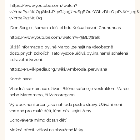
https://www.youtube.com/watch?
v=YrbaPyzN0Og&list=PLyG2jo57rwSgBQurYGhzDhtOIpPUXY_eg&in
v=YrbaPyzN0Og
Don Sergio , šaman a léčitel lidu Kečua hovoří Chuhuhuasi:
https://www.youtube.com/watch?v=3jBLt5traIk
Bližší informace o bylině Marco lze najít na všeobecně
dostupných zdrojích. Tato vysoce léčivá bylina namá schálená
zdravotní tvrzení.
https://en.wikipedia.org/wiki/Ambrosia_peruviana
Kombinace:
Vhodná kombinace užívání Bílého kořene je s extraktem Marco,
nebo Marcomero, či Marcoregano.
Výrobek není určen jako náhrada pestré stravy. Užívání není
vhodné pro malé děti, těhotné a kojící ženy.
Uchovávejte mimo dosah dětí.
Možná přecitlivělost na obsažené látky.