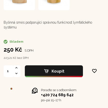
Bylinná směs podporující správnou funkčnost lymfatického
systému
Skladem
250 Kč
S DPH
223,21 Kč bez DPH
Koupit
Poraďte se s odborníkem
+420 724 689 642
po–⁠⁠⁠⁠⁠⁠pá 15–17 h