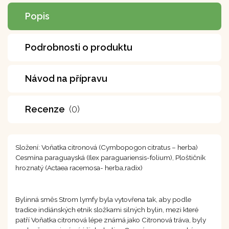
Popis
Podrobnosti o produktu
Návod na přípravu
Recenze
(0)
Složení: Voňatka citronová (Cymbopogon citratus – herba)
Cesmína paraguayská (Ilex paraguariensis-folium), Ploštičník
hroznatý (Actaea racemosa- herba,radix)
Bylinná směs Strom lymfy byla vytovřena tak, aby podle
tradice indiánských etnik složkami silných bylin, mezi které
patří Voňatka citronová lépe známá jako Citronová tráva, byly