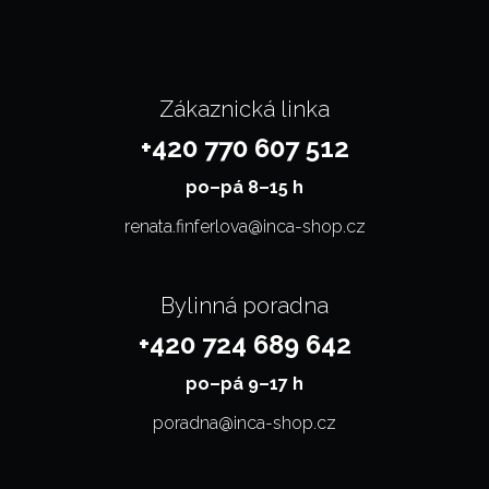
Zákaznická linka
+420 770 607 512
po–⁠⁠⁠⁠⁠⁠pá 8–15 h
renata.finferlova@inca-shop.cz
Bylinná poradna
+420 724 689 642
po–⁠⁠⁠⁠⁠⁠pá 9–17 h
poradna@inca-shop.cz