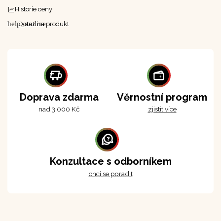
Historie ceny
help_outline
Dotaz na produkt
Doprava zdarma
Věrnostní program
nad 3 000 Kč
zjistit více
Konzultace s odborníkem
chci se poradit