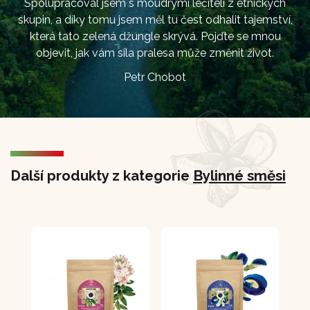
Spolupracoval jsem s moudrými léčiteli z etnických
skupin, a díky tomu jsem měl tu čest odhalit tajemství,
která tato zelená džungle skrývá. Pojďte se mnou
objevit, jak vám síla pralesa může změnit život.
Petr Chobot
Další produkty z kategorie
Bylinné směsi