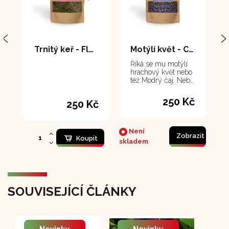
Trnitý keř - Flor de Arena 70 g
Motýlí květ - Clitorie ternatea 30 g
Říká se mu motýlí
hrachový květ nebo
též Modrý čaj. Nebo
taky méně
prozaicky klitorie.
250 Kč
250 Kč
Kromě toho, že
zbarví vodu do
nečekaně krásného
tyrkysového
Není
Zobrazit
odstínu, obsahuje
Koupit
skladem
látky prospívající
zdraví ve všech
směrech. Jeho
pozoruhodnou
vlastností je
schopnost zvýraznit
SOUVISEJÍCÍ ČLÁNKY
a oživit sny a
podpořit lucidní
snění.