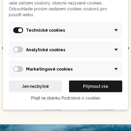
vaše zařízení soubory, obecně nazývané cookies.
Oblíbené
Odsouhlaste prosím nastavení cookies souborů pro
použití webu.
Technické cookies
Analytické cookies
Brazilský ženšen - suma 100 g
Vilcacora 120 g
Optimalizace
Královna
duševního stavu a
amazonským
Marketingové cookies
psychického
léčivých bylin pro
výkonu, zvláště
obranyschopnost a
vhodný v období
udržování
190 Kč
250 Kč
stresu, zlepšuje
normálního stavu
Jen nezbytné
Přijmout vše
paměťExpirace do
kloubů.
konce ledna 2025
Přejít na stránku Podrobně o cookies
Není
Zobrazit
Koupit
skladem