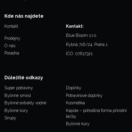
Kde nás najdete
Kontakt
Kontakt:
Blue Bloom s.r.o.
Prodejny
Rybná 716/24, Praha 1
O nás
Poradna
IČO: 07617321
Důležité odkazy
Super potraviny
Doplňky
Bylinné směsi
Potravinové doplňky
Bylinné extrakty vodné
Kosmetika
Bylinné kúry
Kapsle – pohodlná forma přírodní
léčby
Sirupy
Bylinné kúry