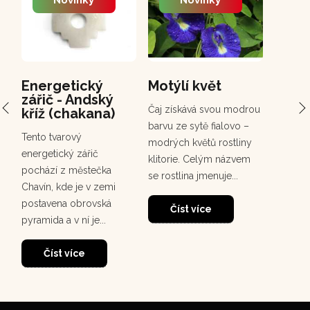
Novinky
Novinky
Energetický
Motýlí květ
PCH 
zářič - Andský
Chuc
Čaj získává svou modrou
kříž (chakana)
Chuchuh
barvu ze sytě fialovo –
Tento tvarový
korunov
modrých květů rostliny
energetický zářič
rostou
klitorie. Celým názvem
pochází z městečka
deštném
se rostlina jmenuje...
Chavín, kde je v zemi
30
dosahuj
postavena obrovská
m. Tento
Číst více
pyramida a v ní je...
Čí
Číst více