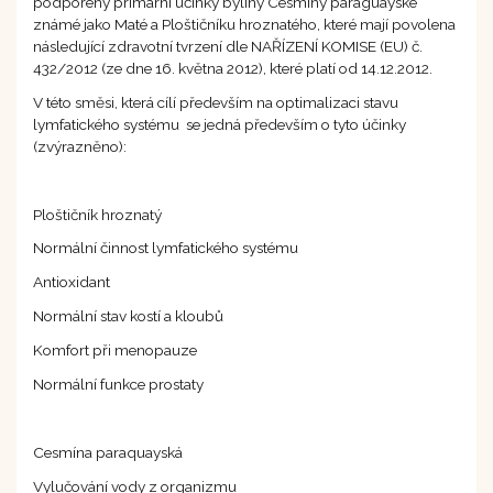
podpořeny primární účinky byliny Cesmíny paraguayské
známé jako Maté a Ploštičníku hroznatého, které mají povolena
následující zdravotní tvrzení dle NAŘÍZENÍ KOMISE (EU) č.
432/2012 (ze dne 16. května 2012), které platí od 14.12.2012.
V této směsi, která cílí především na optimalizaci stavu
lymfatického systému se jedná především o tyto účinky
(zvýrazněno):
Ploštičník hroznatý
Normální činnost lymfatického systému
Antioxidant
Normální stav kostí a kloubů
Komfort při menopauze
Normální funkce prostaty
Cesmína paraquayská
Vylučování vody z organizmu