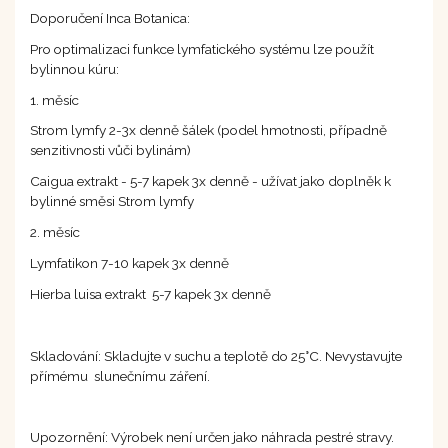
Doporučení Inca Botanica:
Pro optimalizaci funkce lymfatického systému lze použít
bylinnou kúru:
1. měsíc
Strom lymfy 2-3x denně šálek (podel hmotnosti, případně
senzitivnosti vůči bylinám)
Caigua extrakt - 5-7 kapek 3x denně - užívat jako doplněk k
bylinné směsi Strom lymfy
2. měsíc
Lymfatikon 7-10 kapek 3x denně
Hierba luisa extrakt 5-7 kapek 3x denně
Skladování: Skladujte v suchu a teplotě do 25°C. Nevystavujte
přímému slunečnímu záření.
Upozornění: Výrobek není určen jako náhrada pestré stravy.