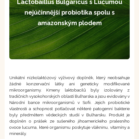
Lactobaillus Bulgaricus s Lucumou
nejúčinnější probiotika spolu s
amazonským plodem
Unikátní nízkolaktózový výživový doplněk, který neobsahuje
žádné konzervační látky ani geneticky modifikované
mikroorganismy. Kmeny laktobacilů byly izolovány z
tradičních vysokohorských oblastí Bulharska a jsou evidovány v
Národní bance mikroorganismů v Sofii. Jejich probiotické
vlastnosti a schopnost potlačovat některé patogenní bakterie
byly předmětem vědeckých studií v Bulharsku. Produkt je
doplněn o prášek ze sušeného jihoamerického pralesního
ovoce lucuma, které organismu poskytuje vlákninu, vitamíny a
minerály.