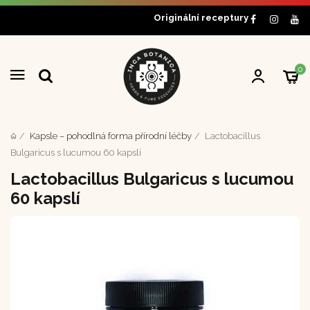
Originální receptury
0
Kapsle – pohodlná forma přírodní léčby
Lactobacillus
Bulgaricus s lucumou 60 kapslí
Lactobacillus Bulgaricus s lucumou
60 kapslí