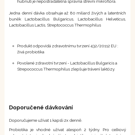
hubnutí je nepostradatelná správná střevní mikroflóra.
Jedna denní dávka obsahuje až 80 miliard živých a latentních
buněk Lactobacillus Bulgaricus, Lactobacillus Helveticus,
Lactobacillus Lactis, Streptococcus Thermophilus
Produkt odpovídá zdravotnímu tvrzení 432/20112 EU :
živá probiotika
Povolené zdravotní tvrzení - Lactobacillus Bulgaricis a
Strepococcus Thermophilus zlepšuje trávení laktózy.
Doporučené dávkování
Doporučujeme užívat 1 kapsli 2x denně.
Probiotika je vhodné užívat alespoň 2 týdny. Pro celkový