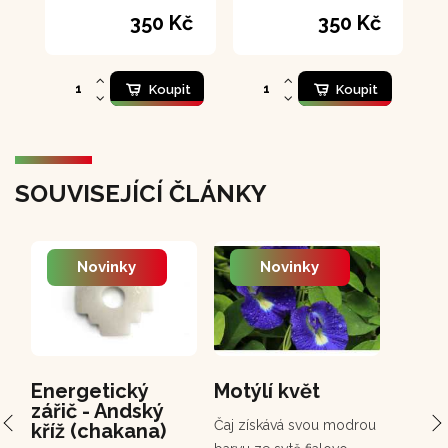
jako protijed v
350 Kč
350 Kč
případě hmyzího,
pavoučíko nebo
hadího kousnutí.
Koupit
Koupit
SOUVISEJÍCÍ ČLÁNKY
Novinky
Novinky
Energetický
Motýlí květ
PCH 
zářič - Andský
Chuc
Čaj získává svou modrou
kříž (chakana)
Chuchuh