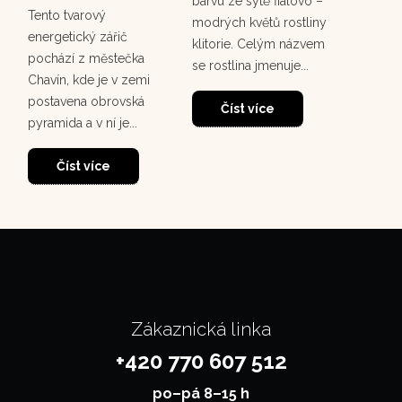
barvu ze sytě fialovo –
Tento tvarový
korunov
modrých květů rostliny
energetický zářič
rostou
klitorie. Celým názvem
pochází z městečka
deštném
se rostlina jmenuje...
Chavín, kde je v zemi
30
dosahuj
postavena obrovská
m. Tento
Číst více
pyramida a v ní je...
Čí
Číst více
Zákaznická linka
+420 770 607 512
po–⁠⁠⁠⁠⁠⁠pá 8–15 h