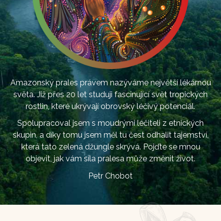
Amazonský prales právem nazýváme největší lékárnou
světa. Již přes 20 let studuji fascinující svět tropických
rostlin, které ukrývají obrovský léčivý potenciál.
Spolupracoval jsem s moudrými léčiteli z etnických
skupin, a díky tomu jsem měl tu čest odhalit tajemství,
která tato zelená džungle skrývá. Pojďte se mnou
objevit, jak vám síla pralesa může změnit život.
Petr Chobot