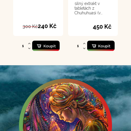
silný extrakt v
tabletách z
Chuhuhuasi (v
překladu znamená
"Chvějící se záda",
240 Kč
450 Kč
300 Kč
což v kontextu naší
řeči znamená
"Opravená záda")
Koupit
Koupit