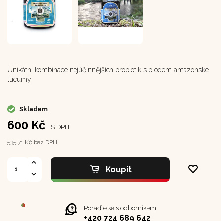
Unikátní kombinace nejúčinnějších probiotik s plodem amazonské
lucumy
Skladem
600 Kč
S DPH
535,71 Kč bez DPH
Koupit
Poraďte se s odborníkem
+420 724 689 642