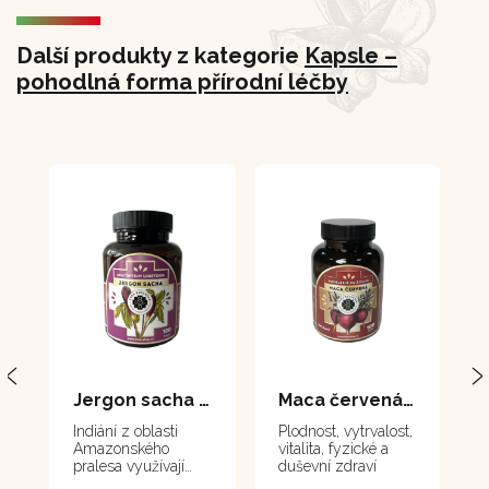
Další produkty z kategorie
Kapsle –
pohodlná forma přírodní léčby
Jergon sacha - 100 kapslí
Maca červená - 100 kapslí
Indiání z oblasti
Plodnost, vytrvalost,
Amazonského
vitalita, fyzické a
pralesa využívají
duševní zdraví
hlízy Jergon Sacha