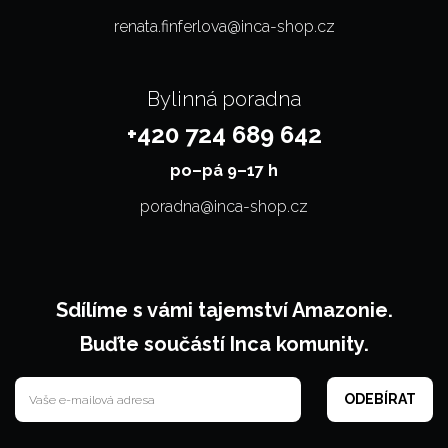
renata.finferlova@inca-shop.cz
Bylinná poradna
+420 724 689 642
po–⁠⁠⁠⁠⁠⁠pá 9–17 h
poradna@inca-shop.cz
Sdílíme s vámi tajemství Amazonie.
Buďte součástí Inca komunity.