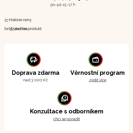
po–⁠⁠⁠⁠⁠⁠pá 15–17 h
Historie ceny
help_outline
Dotaz na produkt
Doprava zdarma
Věrnostní program
nad 3 000 Kč
zjistit více
Konzultace s odborníkem
chci se poradit