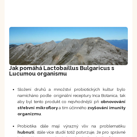
Jak pomáhá Lactobaillus Bulgaricus s
Lucumou organismu
Složení druhů a množství probiotických kultur bylo
namícháno podle originální receptury Inca Botanica, tak
aby byl tento produkt co nejvhodnější při
obnovování
střebvní mikroflory
a tím účinného
zvyšování imunity
organizmu
.
Probiotika dále mají výrazný vliv na problematiku
hubnutí
, stále více studií totiž potvrzuje, že pro správné