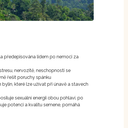
yla předepisována lidem po nemoci za
stresu, nervozitě, neschopnosti se
ivně řešit poruchy spánku
 bylin, které lze užívat při únavě a stavech
osiluje sexuální energii obou pohlaví, po
pšuje potenci a kvalitu semene, pomáhá