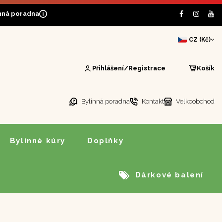
nná poradna
CZ (Kč)
Přihlášení/Registrace
Košík
Bylinná poradna
Kontakt
Velkoobchod
Bylinné kúry
Doplňky
Dárkové balení