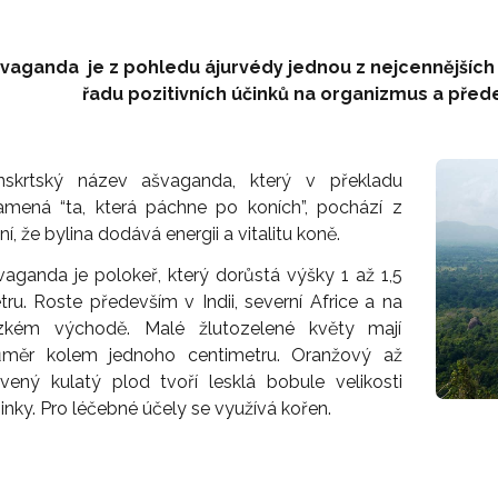
vaganda je z pohledu ájurvédy jednou z nejcennějších b
řadu pozitivních účinků na organizmus a před
nskrtský název ašvaganda, který v překladu
amená “ta, která páchne po koních”, pochází z
ní, že bylina dodává energii a vitalitu koně.
vaganda je polokeř, který dorůstá výšky 1 až 1,5
ru. Roste především v Indii, severní Africe a na
ízkém východě. Malé žlutozelené květy mají
ůměr kolem jednoho centimetru. Oranžový až
rvený kulatý plod tvoří lesklá bobule velikosti
inky. Pro léčebné účely se využívá kořen.