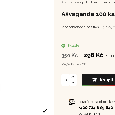
Kapsle – pohodlná forma příro
Ašvaganda 100 ka
Mnohonásobné pozitivní účinky, p
Skladem
298 Kč
350 Kč
S DP
265,62 Kč bez DPH
Koupit
Poraďte se s odborníke
+420 724 689 642
po–⁠⁠⁠⁠⁠⁠pá 15–17 h