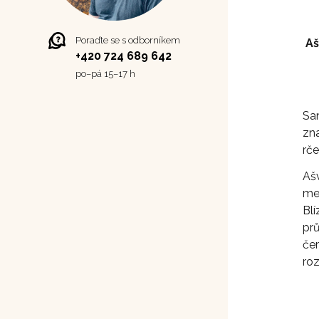
Poraďte se s odborníkem
Aš
+420 724 689 642
po–⁠⁠⁠⁠⁠⁠pá 15–17 h
Sa
zn
rče
Aš
met
Bl
pr
če
roz