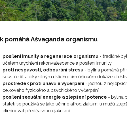
ak pomáhá Ašvaganda organismu
posílení imunity a regenerace organismu
- tradičně b
účelem urychlení rekonvalescence a posílení imunity
proti nespavosti, odbourání stresu
- bylina pomáhá při 
soustředit a díky silným uklidňujícím účinkům dokáže efekt
prostředek proti únavě a vyčerpání
- jednou z nejlepších
celkového fyzického a psychického vyčerpání
posílení sexuální energie a zlepšení potence
- bylina p
staletí se používá se jako účinné afrodiziakum; u mužů zle
eliminovat předčasnou ejakulaci