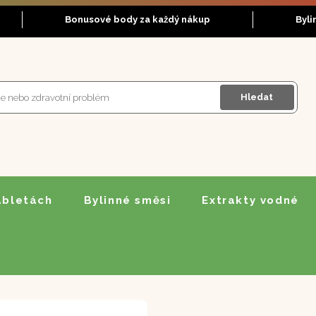
Bonusové body za každý nákup
Byli
Hledat
abletách
Bylinné směsi
Extrakty vodné