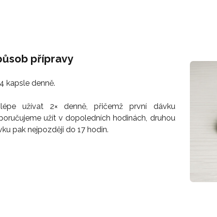
působ přípravy
 4 kapsle denně.
jlépe užívat 2× denně, přičemž první dávku
poručujeme užít v dopoledních hodinách, druhou
ku pak nejpozději do 17 hodin.