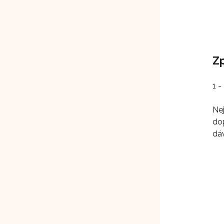
Z
1 -
Ne
do
dáv