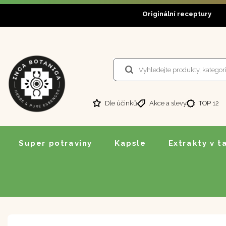
Originální receptury
Dle účinků
Akce a slevy
TOP 12
Super potraviny
Kapsle
Extrakty v t