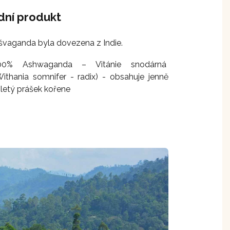
dní produkt
vaganda byla dovezena z Indie.
00% Ashwaganda – Vitánie snodárná
Withania somnifer - radix) - obsahuje jenně
letý prášek kořene