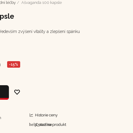
dní léčby
Ašvaganda 100 kapsle
psle
ředevším zvýšení vitality a zlepšení spánku
-15%
H
Historie ceny
m
help_outline
Dotaz na produkt