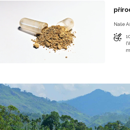
příro
Naše Aš
1
(
m