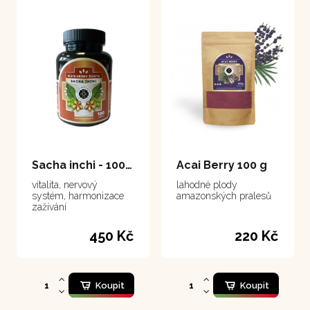
Sacha inchi - 100 kapslí
Acai Berry 100 g
vitalita, nervový
lahodné plody
systém, harmonizace
amazonských pralesů
zažívání
450 Kč
220 Kč
Koupit
Koupit