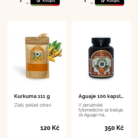
Koupit
Koupit
Kurkuma 111 g
Aguaje 100 kapsle
Zlatý poklad zdraví
V peruánské
fytomedicíně se traduje,
že Aguaje má
schopnost formovat
krásné tělo u žen
120 Kč
350 Kč