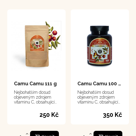
Camu Camu 111 g
Camu Camu 100 kapsle
Nejbohatším dosud
Nejbohatším dosud
objeveným zdrojem
objeveným zdrojem
vitaminu C, obsahující
vitaminu C, obsahující
ho třicetkrát více než
ho třicetkrát více než
citrusy.
citrusy.
250 Kč
350 Kč