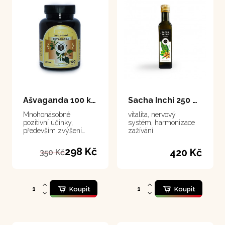
Ašvaganda 100 kapsle
Sacha Inchi 250 ml
Mnohonásobné
vitalita, nervový
pozitivní účinky,
systém, harmonizace
především zvýšení
zažívání
vitality a zlepšení
spánku
298 Kč
420 Kč
350 Kč
Koupit
Koupit