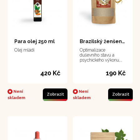
Para olej 250 ml
Brazilský ženšen - suma 100 g
Olej mládí
Optimalizace
duševního stavu a
psychického výkonu,
zvláště vhodný v
období stresu, zlepšuje
420 Kč
190 Kč
paměťExpirace do
konce ledna 2025
Není
Není
Zobrazit
Zobrazit
skladem
skladem