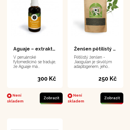
Aguaje – extrakt 50 ml
Ženšen pětilistý - Jiaogulan 60 g
V peruánské
Pětilistý ženšen -
fytomedicíně se traduje,
Jiaogulan je skvělým
že Aguaje má
adaptogenem, jeho
schopnost formovat
harmonizačních
krásné tělo u žen
vlastností lze využívat
300 Kč
250 Kč
po celý rok pro ochranu
organizmu před
škodlivými vlivy.
Není
Není
Zobrazit
Zobrazit
skladem
skladem