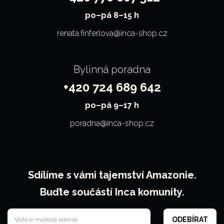
po–⁠⁠⁠⁠⁠⁠pá 8–15 h
renata.finferlova@inca-shop.cz
Bylinná poradna
+420 724 689 642
po–⁠⁠⁠⁠⁠⁠pá 9–17 h
poradna@inca-shop.cz
Sdílíme s vámi tajemství Amazonie.
Buďte součástí Inca komunity.