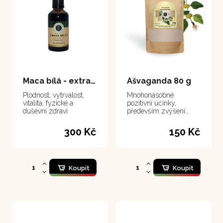
Maca bílá - extrakt 50 ml
Ašvaganda 80 g
Plodnost, vytrvalost,
Mnohonásobné
vitalita, fyzické a
pozitivní účinky,
duševní zdraví
především zvýšení
vitality a zlepšení
spánku
300 Kč
150 Kč
Koupit
Koupit