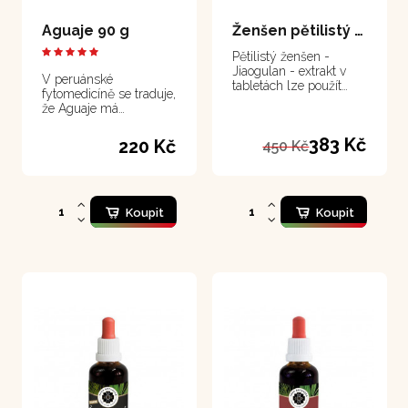
Aguaje 90 g
Ženšen pětilistý - tablety 100 tablet
Pětilistý ženšen -
Jiaogulan - extrakt v
V peruánské
tabletách lze použít
fytomedicíně se traduje,
jako adaptogen po celý
že Aguaje má
rok pro ochranu
schopnost formovat
organizmu před
krásné tělo u žen
383 Kč
220 Kč
škodlivými vlivy.
450 Kč
Koupit
Koupit