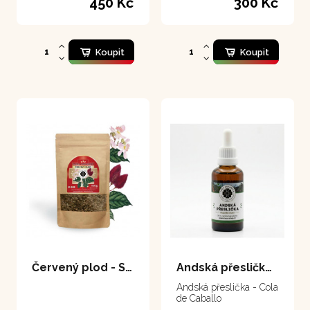
450 Kč
300 Kč
Koupit
Koupit
Červený plod - Spokojený muž 100 g
Andská přeslička 50 ml
Andská přeslička - Cola
de Caballo