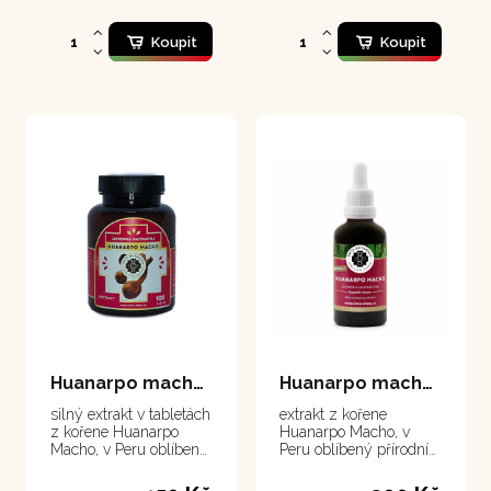
Koupit
Koupit
Huanarpo macho - tablety 100 tablet
Huanarpo macho - extrakt 50 ml
silný extrakt v tabletách
extrakt z kořene
z kořene Huanarpo
Huanarpo Macho, v
Macho, v Peru oblíbený
Peru oblíbený přírodní
přírodní mužský
mužský stimulant
stimulant