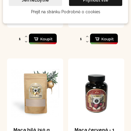
Jen nezbytné
Přijmout vše
zdraví, vytrvalost,
vitalita
Přejít na stránku Podrobně o cookies
250 Kč
400 Kč
Koupit
Koupit
Maca bílá 250 g
Maca červená - 100 kapslí