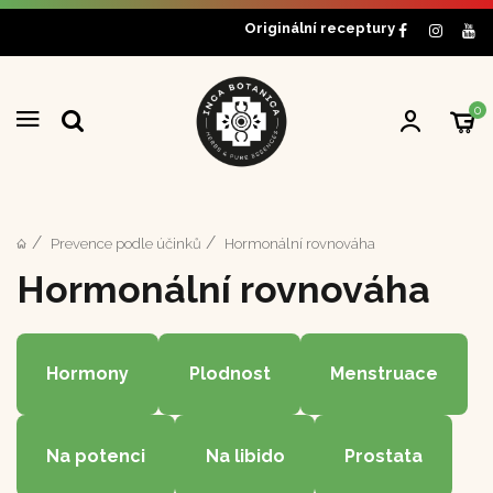
Originální receptury
0
Prevence podle účinků
Hormonální rovnováha
Hormonální rovnováha
Hormony
Plodnost
Menstruace
Na potenci
Na libido
Prostata