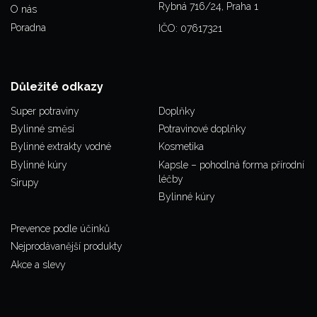
Rybná 716/24, Praha 1
O nás
Poradna
IČO: 07617321
Důležité odkazy
Super potraviny
Doplňky
Bylinné směsi
Potravinové doplňky
Bylinné extrakty vodné
Kosmetika
Bylinné kúry
Kapsle – pohodlná forma přírodní
léčby
Sirupy
Bylinné kúry
Prevence podle účinků
Nejprodávanější produkty
Akce a slevy