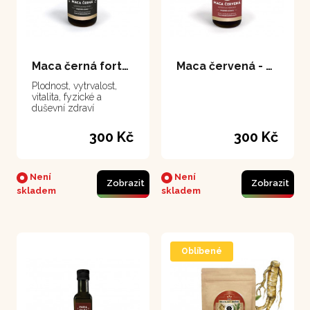
Maca černá forte - extrakt 50 ml
Maca červená - extrakt 50 ml
Plodnost, vytrvalost,
vitalita, fyzické a
duševní zdraví
300 Kč
300 Kč
Není
Není
Zobrazit
Zobrazit
skladem
skladem
Oblíbené