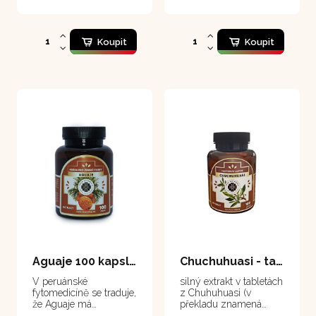
Koupit
Koupit
Aguaje 100 kapsle
Chuchuhuasi - tablety 100 tablet
V peruánské
silný extrakt v tabletách
fytomedicíně se traduje,
z Chuhuhuasi (v
že Aguaje má
překladu znamená
schopnost formovat
"Chvějící se záda", což v