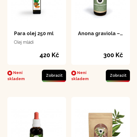
Para olej 250 ml
Anona graviola – extrakt 50 ml
Olej mládí
420 Kč
300 Kč
Není
Není
Zobrazit
Zobrazit
skladem
skladem