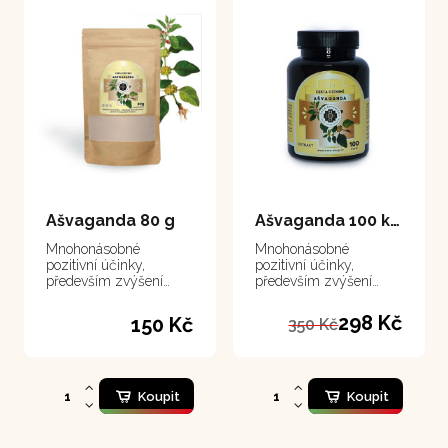
Ašvaganda 80 g
Ašvaganda 100 kapsle
Mnohonásobné
Mnohonásobné
pozitivní účinky,
pozitivní účinky,
především zvýšení
především zvýšení
vitality a zlepšení
vitality a zlepšení
spánku
spánku
298 Kč
150 Kč
350 Kč
Koupit
Koupit