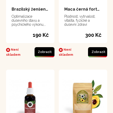
Brazilský ženšen - suma 100 g
Maca černá forte - extrakt 50 ml
Optimalizace
Plodnost, vytrvalost,
duševního stavu a
vitalita, fyzické a
psychického výkonu,
duševní zdraví
zvláště vhodný v
období stresu, zlepšuje
190 Kč
300 Kč
paměťExpirace do
konce ledna 2025
Není
Není
Zobrazit
Zobrazit
skladem
skladem