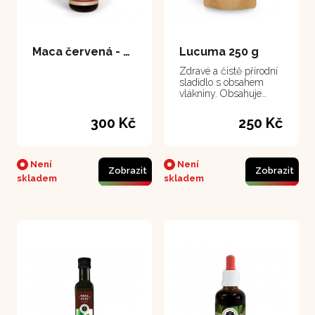
Maca červená - extrakt 50 ml
Lucuma 250 g
Zdravé a čistě přírodní
sladidlo s obsahem
vlákniny. Obsahuje
velké množství
minerálních látek a
300 Kč
250 Kč
vitamínů.
Není
Není
Zobrazit
Zobrazit
skladem
skladem