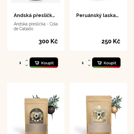
Andská přeslička 50 ml
Peruánský laskavec - Sanguinaria 80 g
Andská přeslička - Cola
de Caballo
300 Kč
250 Kč
Koupit
Koupit