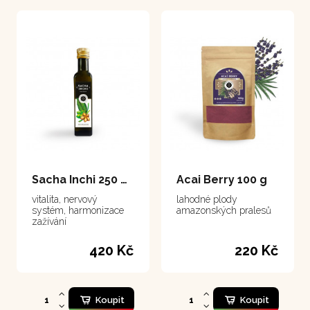
Sacha Inchi 250 ml
Acai Berry 100 g
vitalita, nervový
lahodné plody
systém, harmonizace
amazonských pralesů
zažívání
420 Kč
220 Kč
Koupit
Koupit