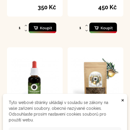
krásné tělo u žen
kontextu naší řeči
350 Kč
450 Kč
znamená "Opravená
záda")
Koupit
Koupit
×
Tyto webové stránky ukládají v souladu se zákony na
vaše zařízení soubory, obecně nazývané cookies.
Odsouhlaste prosím nastavení cookies souborů pro
Chuchuhuasi – extrakt 50 ml
Bílý kořen - Maca 100 g
použití webu.