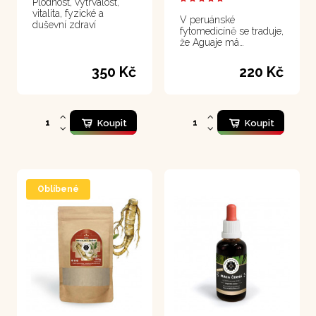
Plodnost, vytrvalost,
vitalita, fyzické a
V peruánské
duševní zdraví
fytomedicíně se traduje,
že Aguaje má
schopnost formovat
krásné tělo u žen
350 Kč
220 Kč
Koupit
Koupit
Oblíbené