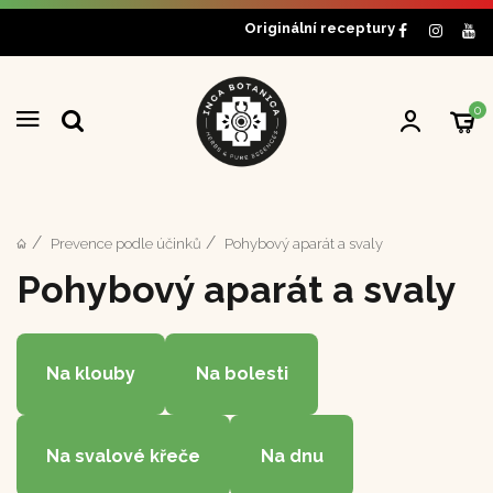
Originální receptury
0
Prevence podle účinků
Pohybový aparát a svaly
Pohybový aparát a svaly
Na klouby
Na bolesti
Na svalové křeče
Na dnu