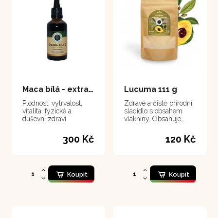
Maca bílá - extrakt 50 ml
Lucuma 111 g
Plodnost, vytrvalost,
Zdravé a čistě přírodní
vitalita, fyzické a
sladidlo s obsahem
duševní zdraví
vlákniny. Obsahuje
velké množství
minerálních látek a
300 Kč
120 Kč
vitamínů.
Koupit
Koupit