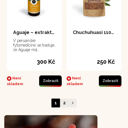
Aguaje – extrakt 50 ml
Chuchuhuasi 110 g
V peruánské
fytomedicíně se traduje,
že Aguaje má
schopnost formovat
krásné tělo u žen
300 Kč
250 Kč
Není
Není
Zobrazit
Zobrazit
skladem
skladem
1
2