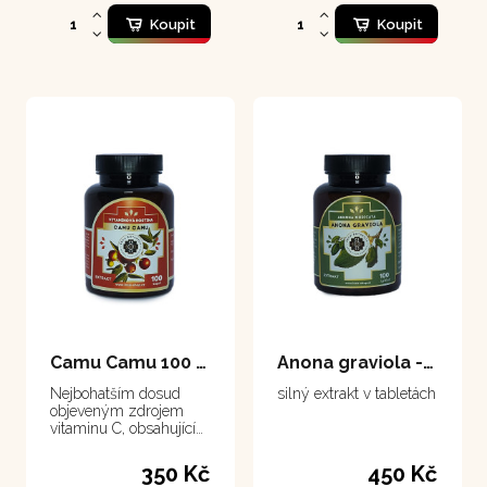
Koupit
Koupit
Camu Camu 100 kapsle
Anona graviola - tablety 100 tablet
Nejbohatším dosud
silný extrakt v tabletách
objeveným zdrojem
vitaminu C, obsahující
ho třicetkrát více než
citrusy.
350 Kč
450 Kč