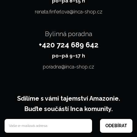
po–⁠⁠⁠⁠⁠⁠pá 8–15 h
renata.finferlova@inca-shop.cz
Bylinná poradna
+420 724 689 642
po–⁠⁠⁠⁠⁠⁠pá 9–17 h
poradna@inca-shop.cz
Sdílíme s vámi tajemství Amazonie.
Buďte součástí Inca komunity.