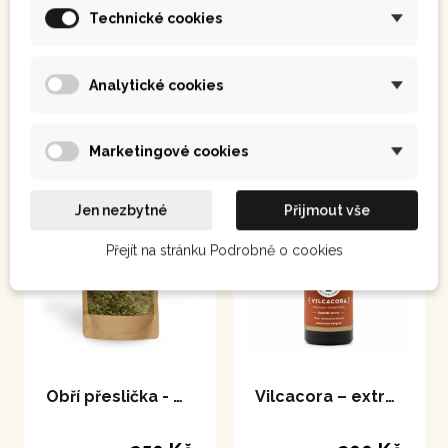
300 Kč
250 Kč
Technické cookies
Analytické cookies
Koupit
Koupit
Marketingové cookies
Jen nezbytné
Přijmout vše
Přejít na stránku Podrobně o cookies
Obří přeslička - Cola de Caballo 100 g
Vilcacora – extrakt 50 ml