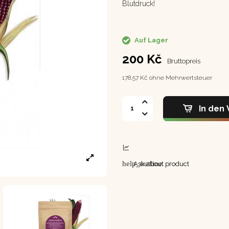
Blutdruck!
Auf Lager
200 Kč
Bruttopreis
178,57 Kč ohne Mehrwertsteuer
In den
help_outline
Ask about product