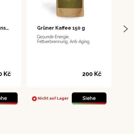
Chanchamayo - peruánská káva 250 gr zrno
Grüner Kaffee 150 g
Gesunde Energie,
Fettverbrennung, Anti-Aging
0 Kč
200 Kč
ehe
Siehe
Nicht auf Lager