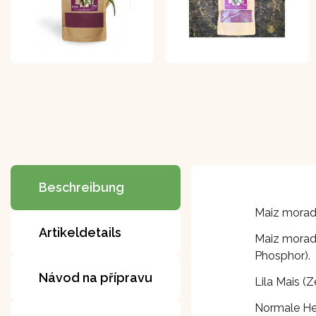
Beschreibung
Maiz morado
Artikeldetails
Maiz morado
Phosphor).
Návod na přípravu
Lila Mais 
Normale He