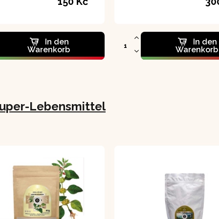
150 Kč
30
In den
In den
Warenkorb
Warenkorb
uper-Lebensmittel