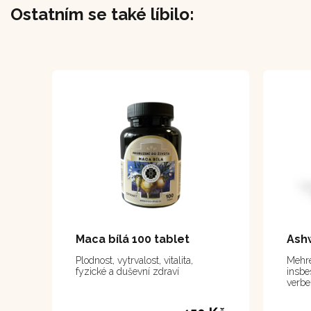
Ostatním se také líbilo:
Maca bílá 100 tablet
Ash
Plodnost, vytrvalost, vitalita,
Mehre
fyzické a duševní zdraví
insbe
verbe