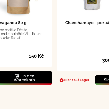
waganda 80 g
re positive Effekte,
sondere erhöhte Vitalität und
sserter Schlaf
150 Kč
30
In den
Warenkorb
Si
Nicht auf Lager
L