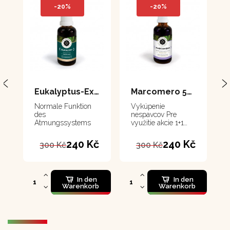
-20%
-20%
Eukalyptus-Extrakt 50 ml
Marcomero 50 ml
Normale Funktion
Vykúpenie
des
nespavcov Pre
Atmungssystems
využitie akcie 1+1
musíte dať do košíka
2 produkty
240 Kč
240 Kč
300 Kč
300 Kč
In den
In den
Warenkorb
Warenkorb