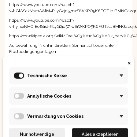
https://www.youtube.com/watch?
v=hGlASaxMwoA&list=PLyG2jo57rwSiWKPO5K6FGTJcJBMNGazqr
https://www.youtube.com/watch?
v=hy_xxNHOfEo&list=PLyG2jo57rwSiWKPO5K6FGTJcJBMNGazqr&
https://cs.wikipedia.org/wiki/Orel%C3%A1n%C3%ADk_barv%
Aufbewahrung: Nicht in direktem Sonnenlicht oder unter
Frostbedingungen lagern.
×
Allgemeiner Haftungsausschluss: Dieses Produkt ist nicht dazu
bestimmt, eine abwechslungsreiche Ernährung zu ersetzen.
Technische Kekse
Nicht geeignet für Kinder unter 3 Jahren, schwangere und
stillende Frauen. Außerhalb der Reichweite von Kindern
aufbewahren. Nicht an Kinder oder Kinder unter 10 Jahren
Analytische Cookies
aussetzen. Mögliche Überempfindlichkeit gegenüber den
Inhaltsstoffen.
Nahrungsergänzungsmittel
Vermarktung von Cookies
Hersteller.
Hergestellt in der Tschechischen Republik
Nur notwendige
Alles akzeptieren