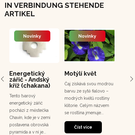
IN VERBINDUNG STEHENDE
ARTIKEL
Novinky
Novinky
Energetický
Motýlí květ
PCH 
zářič - Andský
Chuc
Čaj získává svou modrou
kříž (chakana)
Chuchuh
barvu ze sytě fialovo –
Tento tvarový
korunov
modrých květů rostliny
energetický zářič
rostou
klitorie. Celým názvem
pochází z městečka
deštném
se rostlina jmenuje...
Chavín, kde je v zemi
30
dosahuj
postavena obrovská
m. Tento
Číst více
pyramida a v ní je...