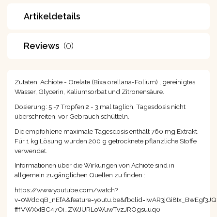
Artikeldetails
Reviews
(0)
Zutaten:
Achiote - Orelate (Bixa orellana-Folium) , gereinigtes
Wasser, Glycerin, Kaliumsorbat und Zitronensäure.
Dosierung:
5 -7 Tropfen 2 - 3 mal täglich, Tagesdosis nicht
überschreiten, vor Gebrauch schütteln.
Die empfohlene maximale Tagesdosis enthält 760 mg Extrakt.
Für 1 kg Lösung wurden 200 g getrocknete pflanzliche Stoffe
verwendet.
Informationen über die Wirkungen von Achiote
sind in
allgemein zugänglichen Quellen zu finden
:
https://www.youtube.com/watch?
v=0WdqqB_nEfA&feature=youtu.be&fbclid=IwAR3jGi8Ix_BwEgf3J
fffVWXxIBC47Oi_ZWJURLoWuwTvzJROgsuuq0