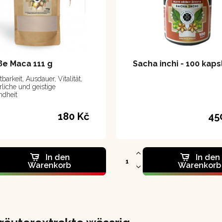
e Maca 111 g
Sacha inchi - 100 kapsl
barkeit, Ausdauer, Vitalität,
rliche und geistige
dheit
180 Kč
45
In den
In den
Warenkorb
Warenkorb