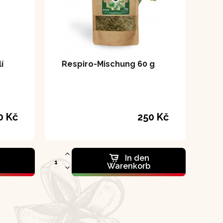
í
Respiro-Mischung 60 g
0 Kč
250 Kč
In den
Warenkorb