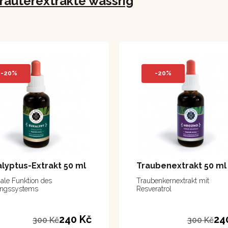
räuterextrakte wässrig
-20%
-20%
lyptus-Extrakt 50 ml
Traubenextrakt 50 ml
le Funktion des
Traubenkernextrakt mit
ngssystems
Resveratrol
240 Kč
24
300 Kč
300 Kč