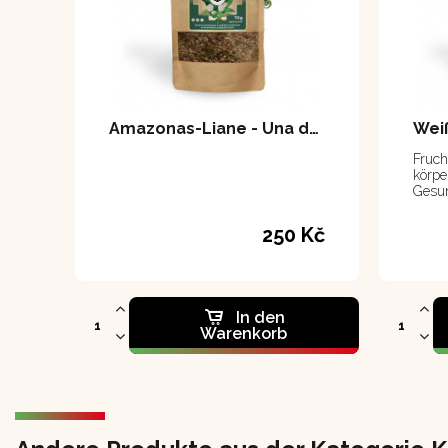
Amazonas-Liane - Una de Gato 70 g
Weiß
Frucht
körpe
Gesun
250 Kč
In den
Warenkorb