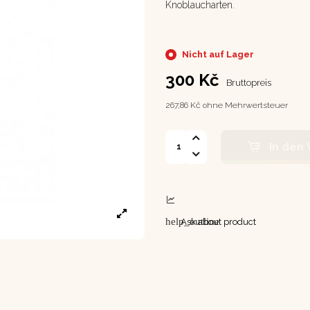
Knoblaucharten.
Nicht auf Lager
300 Kč
Bruttopreis
267,86 Kč ohne Mehrwertsteuer
In den
help_outline
Ask about product