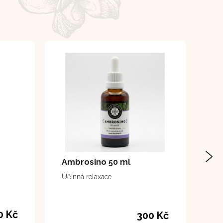
Ambrosino 50 ml
Účinná relaxace
0 Kč
300 Kč