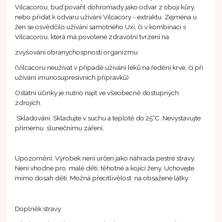
Vilcacorou, buď povařit dohromady jako odvar z obojí kůry,
nebo přidat k odvaru užívání Vilcacory - extraktu. Zejména u
žen se osvědčilo užívání samotného Uxi, či v kombinaci s
Vilcacorou, která má povolené zdravotní tvrzení na
zvyšování obranychospnosti organizmu
(Vilcacoru neužívat v případě užívání léků na ředění krve, či při
užívání imunosupresivních přípravků)
Ostatní účinky je nutno najít ve všeobecně dostupných
zdrojích.
Skladování: Skladujte v suchu a teplotě do 25°C. Nevystavujte
přímému slunečnímu záření.
Upozornění: Výrobek není určen jako náhrada pestré stravy.
Není vhodné pro malé děti, těhotné a kojící ženy. Uchovejte
mimo dosah dětí. Možná přecitlivělost na obsažené látky.
Doplněk stravy