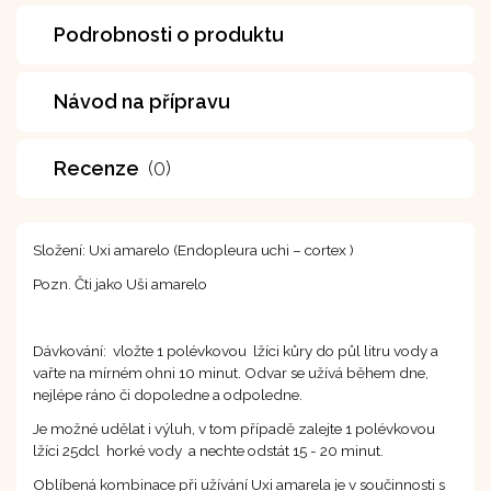
Podrobnosti o produktu
Návod na přípravu
Recenze
(0)
Složení: Uxi amarelo (Endopleura uchi – cortex )
Pozn. Čti jako Uši amarelo
Dávkování: vložte 1 polévkovou lžíci kůry do půl litru vody a
vařte na mírném ohni 10 minut. Odvar se užívá během dne,
nejlépe ráno či dopoledne a odpoledne.
Je možné udělat i výluh, v tom případě zalejte 1 polévkovou
lžíci 25dcl horké vody a nechte odstát 15 - 20 minut.
Oblíbená kombinace při užívání Uxi amarela je v součinnosti s