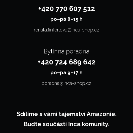
+420 770 607 512
po–⁠⁠⁠⁠⁠⁠pá 8–15 h
renata.finferlova@inca-shop.cz
Bylinná poradna
+420 724 689 642
po–⁠⁠⁠⁠⁠⁠pá 9–17 h
poradna@inca-shop.cz
Sdílíme s vámi tajemství Amazonie.
Buďte součástí Inca komunity.