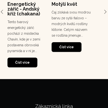
Energetický
Motýlí květ
PCH 
zářič - Andský
Chuc
Čaj získává svou modrou
kříž (chakana)
Chuchuh
barvu ze sytě fialovo –
Tento tvarový
korunov
modrých květů rostliny
energetický zářič
rostou
klitorie. Celým názvem
pochází z městečka
deštném
se rostlina jmenuje...
Chavín, kde je v zemi
30
dosahuj
postavena obrovská
m. Tento
Číst více
pyramida a v ní je...
Čí
Číst více
Zákaznická linka