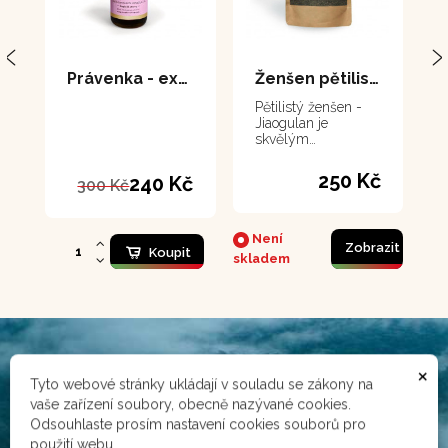
Právenka - extrakt 50 ml
Ženšen pětilistý - Jiaogulan 60 g
Pětilistý ženšen -
Jiaogulan je
skvělým
adaptogenem, jeho
harmonizačních
250 Kč
240 Kč
300 Kč
vlastností lze
využívat po celý rok
pro ochranu
organizmu před
Není
Zobrazit
škodlivými vlivy.
Koupit
skladem
×
Tyto webové stránky ukládají v souladu se zákony na
vaše zařízení soubory, obecně nazývané cookies.
Odsouhlaste prosím nastavení cookies souborů pro
použití webu.