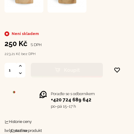
Není skladem
250 Kč
S DPH
223,21 Kč bez DPH
Koupit
Poraďte se s odborníkem
+420 724 689 642
po–⁠⁠⁠⁠⁠⁠pá 15–17 h
Historie ceny
help_outline
Dotaz na produkt