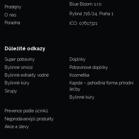
Blue Bloom s.r.o.
Prodejny
Rybná 716/24, Praha 1
O nás
Poradna
IČO: 07617321
Důležité odkazy
Super potraviny
Doplňky
Bylinné směsi
Potravinové doplňky
Bylinné extrakty vodné
Kosmetika
Bylinné kúry
Kapsle – pohodlná forma přírodní
léčby
Sirupy
Bylinné kúry
Prevence podle účinků
Nejprodávanější produkty
Akce a slevy